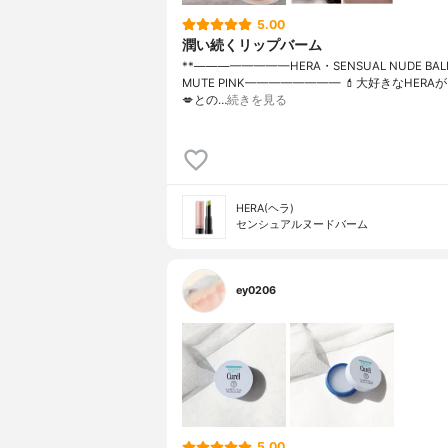
5.00
潤い続くリップバーム
**————————⁡HERA⁡・SENSUAL NUDE BALM
MUTE PINK⁡⁡————————⁡ ⁡⁡💄大好きなHER
💋との…
続きを見る
HERA(ヘラ)
センシュアルヌードバーム
ey0206
5.00