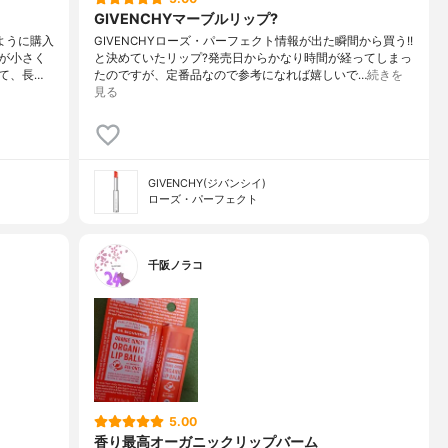
GIVENCHYマーブルリップ?
ように購入
GIVENCHYローズ・パーフェクト情報が出た瞬間から買う!!
が小さく
と決めていたリップ?発売日からかなり時間が経ってしまっ
て、長…
たのですが、定番品なので参考になれば嬉しいで…
続きを
見る
GIVENCHY(ジバンシイ)
ローズ・パーフェクト
千阪ノラコ
5.00
香り最高オーガニックリップバーム