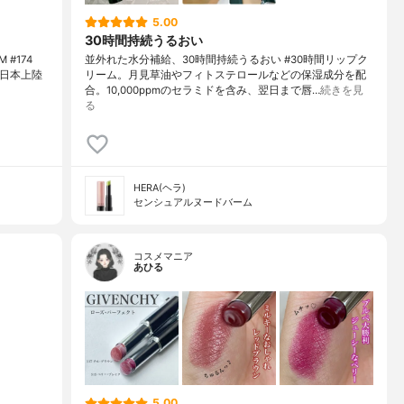
5.00
30時間持続うるおい
 #174
並外れた水分補給、30時間持続うるおい #30時間リップク
Aが日本上陸
リーム。月見草油やフィトステロールなどの保湿成分を配
合。10,000ppmのセラミドを含み、翌日まで唇…
続きを見
る
HERA(ヘラ)
センシュアルヌードバーム
コスメマニア
あひる
5.00