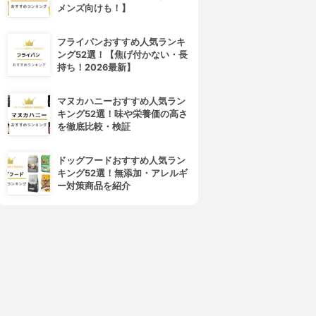
メンズ向けも！】
フライパンおすすめ人気ランキ
ング52選！【焦げ付かない・長
持ち！2026最新】
マヌカハニーおすすめ人気ラン
キング52選！味や栄養価の高さ
を徹底比較・検証
4位
5位
ドッグフードおすすめ人気ラン
キング52選！無添加・アレルギ
ー対策商品を紹介
NIVEA(ニベア)
Kiehl's(キールズ)
クリームケア リップバーム
リップ バーム No.1