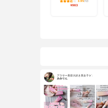
3.95
(12)
¥963
アラサー美容大好き系女子✰ˊ˗
みみりん