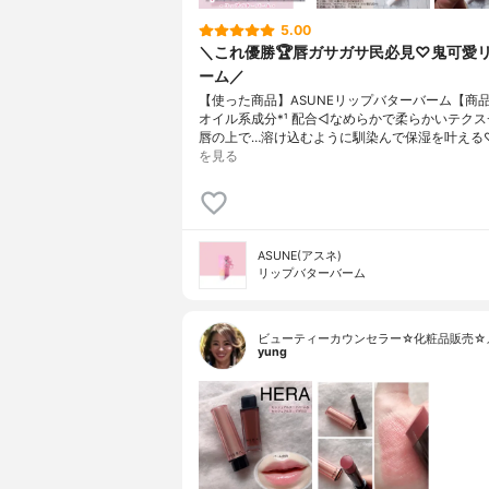
5.00
＼これ優勝🏆唇ガサガサ民必見♡鬼可愛
ーム／
【使った商品】ASUNEリップバターバーム【商
オイル系成分*¹ 配合◁なめらかで柔らかいテク
唇の上で…溶け込むように馴染んで保湿を叶える
を見る
ASUNE(アスネ)
リップバターバーム
ビューティーカウンセラー☆化粧品販売☆
yung