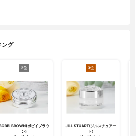
キング
2位
3位
BOBBI BROWN(ボビイブラウ
JILL STUART(ジルスチュアー
ン)
ト)