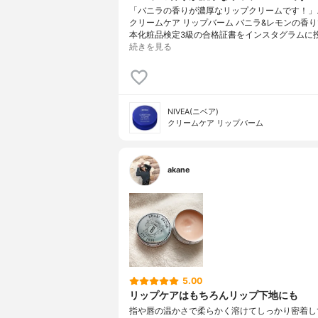
「バニラの香りが濃厚なリップクリームです！」
クリームケア リップバーム バニラ&レモンの香
本化粧品検定3級の合格証書をインスタグラムに
続きを見る
NIVEA(ニベア)
クリームケア リップバーム
akane
5.00
リップケアはもちろんリップ下地にも
指や唇の温かさで柔らかく溶けてしっかり密着し