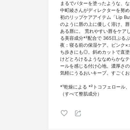
まるでバターを塗ったような、な
中町綾さんがディレクターを努め
初のリップケアアイテム「Lip Bu
のように唇の上に優しく溶け、唇
ある唇に。 荒れやすい唇をケアし
る美容成分*²配合で 365日ぷ
夜：寝る前の保湿ケア。ピンク×
ち歩きにも◎。斜めカットで直塗
けどとろけるようななめらかなテ
ールを感じる付け心地。濃厚さの
気軽にうるおいキープ。すごくお
*¹乾燥による *²トコフェロー
（すべて整肌成分）