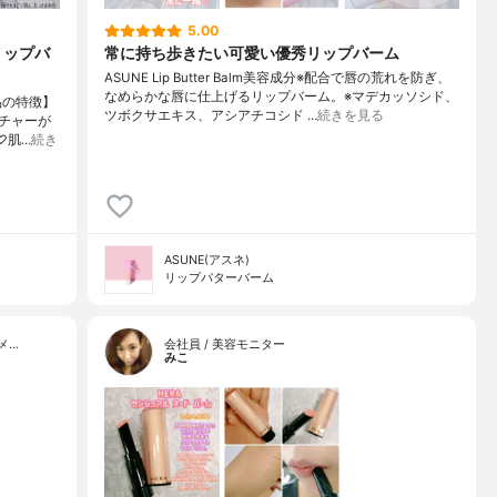
5.00
リップバ
常に持ち歩きたい可愛い優秀リップバーム
ASUNE Lip Butter Balm美容成分※配合で唇の荒れを防ぎ、
なめらかな唇に仕上げるリップバーム。※マデカッソシド、
品の特徴】
ツボクサエキス、アシアチコシド …
続きを見る
スチャーが
♡肌…
続き
ASUNE(アスネ)
リップバターバーム
メ…
会社員 / 美容モニター
みこ