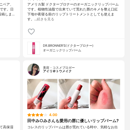
ニベア、
アメリカ製 ドクターブロナーのオーガニックリップバーム
りです。日
です。植物性油脂で出来ていて荒れた唇のキメを整え口紅
投稿しま…
下地や夜寝る前のリップトリートメントとしても使えま
す。…
続きを見る
DR.BRONNER'S(ドクターブロナー)
オーガニックリップバーム
美容・コスメブロガー
アイリ＠トウメイク
4.00
田中み○みさんも愛用の唇に優しいリップバーム?
て高保湿
コレスのリップバームは唇が荒れている時や、気軽なお出