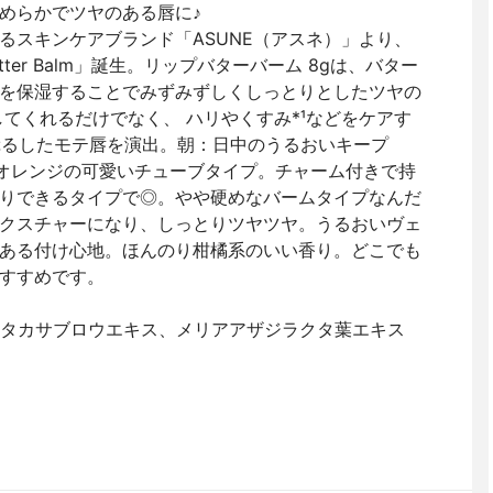
めらかでツヤのある唇に♪
るスキンケアブランド「ASUNE（アスネ）」より、
tter Balm」誕生。リップバターバーム 8gは、バター
を保湿することでみずみずしくしっとりとしたツヤの
てくれるだけでなく、 ハリやくすみ*¹などをケアす
るぷるしたモテ唇を演出。朝：日中のうるおいキープ
オレンジの可愛いチューブタイプ。チャーム付きで持
りできるタイプで◎。やや硬めなバームタイプなんだ
クスチャーになり、しっとりツヤツヤ。うるおいヴェ
ある付け心地。ほんのり柑橘系のいい香り。どこでも
すすめです。
ル、タカサブロウエキス、メリアアザジラクタ葉エキス