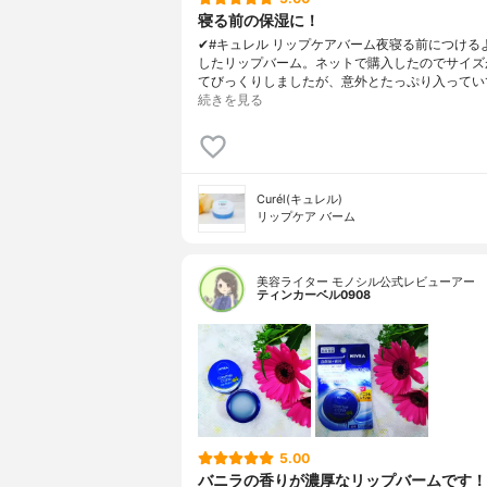
寝る前の保湿に！
✔︎#キュレル リップケアバーム夜寝る前につける
したリップバーム。ネットで購入したのでサイズ
てびっくりしましたが、意外とたっぷり入ってい
続きを見る
Curél(キュレル)
リップケア バーム
美容ライター モノシル公式レビューアー
ティンカーベル0908
5.00
バニラの香りが濃厚なリップバームです！