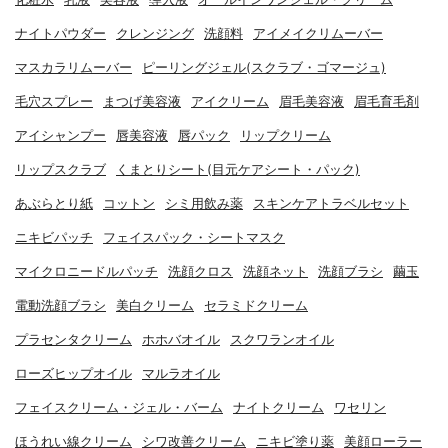
ナイトパウダー
クレンジング
洗顔料
アイメイクリムーバー
マスカラリムーバー
ピーリングジェル(スクラブ・ゴマージュ)
毛穴スプレー
まつげ美容液
アイクリーム
眉毛美容液
眉毛育毛剤
アイシャンプー
唇美容液
唇パック
リップクリーム
リップスクラブ
くまとりシート(目元ケアシート・パック)
あぶらとり紙
コットン
シミ用飲み薬
スキンケアトラベルセット
ニキビパッチ
フェイスパック・シートマスク
マイクロニードルパッチ
洗顔クロス
洗顔ネット
洗顔ブラシ
繭玉
電動洗顔ブラシ
美白クリーム
セラミドクリーム
プラセンタクリーム
ホホバオイル
スクワランオイル
ローズヒップオイル
マルラオイル
フェイスクリーム・ジェル・バーム
ナイトクリーム
ワセリン
ほうれい線クリーム
シワ改善クリーム
ニキビ塗り薬
美顔ローラー