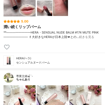
5.00
潤い続くリップバーム
**————————⁡HERA⁡・SENSUAL NUDE BALM #174 MUTE PINK⁡⁡
————————⁡ ⁡⁡💄大好きなHERAが日本上陸💋との…
続きを見る
HERA(ヘラ)
センシュアルヌードバーム
専業主婦🍒´-
ちゃんあり