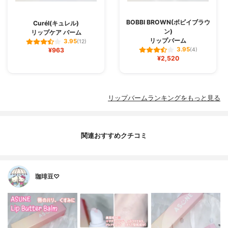
BOBBI BROWN(ボビイブラウ
Curél(キュレル)
ン)
リップケア バーム
リップバーム
3.95
(12)
3.95
¥963
(4)
¥2,520
リップバームランキングをもっと見る
関連おすすめクチコミ
珈琲豆♡