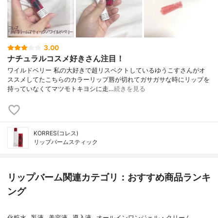
3.00
ナチュラルコスメ好きさん注目！
ワイルドベリー 私の大好きで超リスペクトしているゆうこすさんがオ
ススメしてたこちらのカラーリップ唇が切れてガサガサな時にリップを
持っていなくてマツモトキヨシに走…
続きを見る
KORRES(コレス)
リップバームスティック
リップバーム関連カテゴリ：おすすめ商品ランキ
ング
化粧水
乳液
美容液
導入液
オールインワンジェル・クリーム