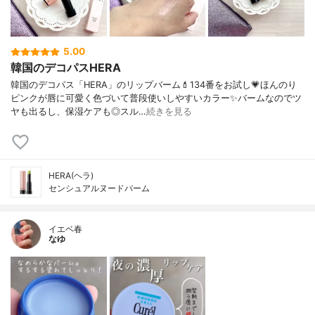
5.00
韓国のデコパスHERA
韓国のデコパス「HERA」のリップバーム💄134番をお試し💗ほんのり
ピンクが唇に可愛く色づいて普段使いしやすいカラー✨バームなのでツ
ヤも出るし、保湿ケアも◎スル…
続きを見る
HERA(ヘラ)
センシュアルヌードバーム
イエベ春
なゆ