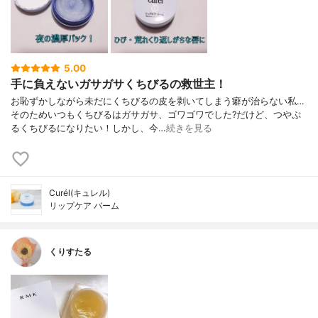
5.00
手に負えないガサガサくちびるの救世主！
お恥ずかしながら未だにくちびるの皮を剥いてしまう癖が治らない私…
そのためいつもくちびるはガサガサ、ゴワゴワでした?だけど、つやぷ
るくちびるになりたい！しかし、今…
続きを見る
Curél(キュレル)
リップケア バーム
くりすたる