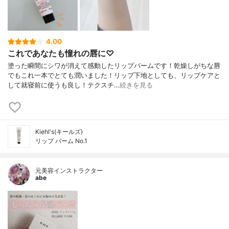
4.00
これであなたも憧れの唇に♡
塗った瞬間にシワが消えて感動したリップバームです！乾燥しがちな唇
でもこれ一本でとても潤いました！リップ下地としても、リップケアと
して就寝前に使うも良し！テクスチ…
続きを見る
Kiehl's(キールズ)
リップ バーム No.1
元美容インストラクター
abe