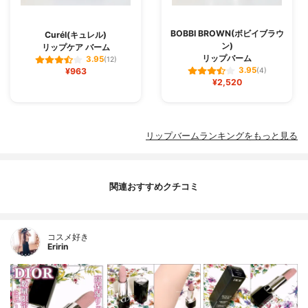
BOBBI BROWN(ボビイブラウ
Curél(キュレル)
ン)
リップケア バーム
リップバーム
3.95
(12)
3.95
¥963
(4)
¥2,520
リップバームランキングをもっと見る
関連おすすめクチコミ
コスメ好き
Eririn