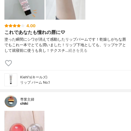
4.00
これであなたも憧れの唇に♡
塗った瞬間にシワが消えて感動したリップバームです！乾燥しがちな唇
でもこれ一本でとても潤いました！リップ下地としても、リップケアと
して就寝前に使うも良し！テクスチ…
続きを見る
Kiehl's(キールズ)
リップ バーム No.1
専業主婦
chiki