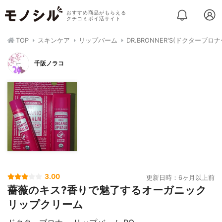
おすすめ商品がもらえる
クチコミポイ活サイト
TOP
スキンケア
リップバーム
DR.BRONNER'S(ドクターブ
千阪ノラコ
3.00
更新日時：6ヶ月以上前
薔薇のキス?香りで魅了するオーガニック
リップクリーム