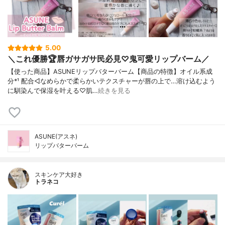
5.00
＼これ優勝🏆唇ガサガサ民必見♡鬼可愛リップバーム／
【使った商品】ASUNEリップバターバーム【商品の特徴】オイル系成
分*¹ 配合◁なめらかで柔らかいテクスチャーが唇の上で…溶け込むよう
に馴染んで保湿を叶える♡肌…
続きを見る
ASUNE(アスネ)
リップバターバーム
スキンケア大好き
トラネコ