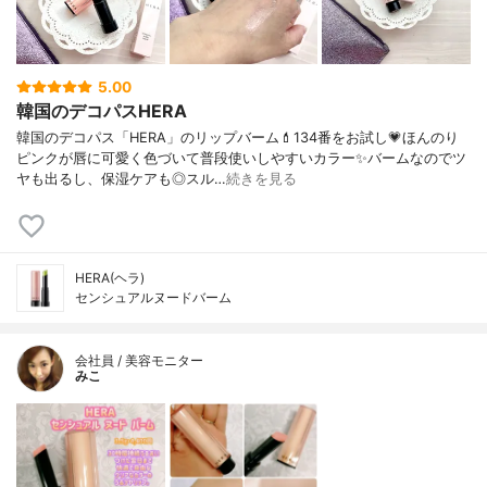
5.00
韓国のデコパスHERA
韓国のデコパス「HERA」のリップバーム💄134番をお試し💗ほんのり
ピンクが唇に可愛く色づいて普段使いしやすいカラー✨バームなのでツ
ヤも出るし、保湿ケアも◎スル…
続きを見る
HERA(ヘラ)
センシュアルヌードバーム
会社員 / 美容モニター
みこ