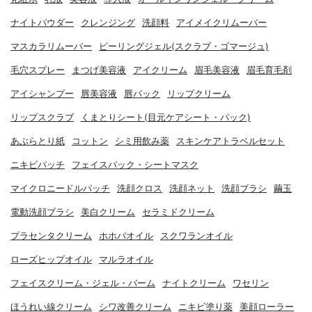
ナイトパウダー
クレンジング
洗顔料
アイメイクリムーバー
マスカラリムーバー
ピーリングジェル(スクラブ・ゴマージュ)
毛穴スプレー
まつげ美容液
アイクリーム
眉毛美容液
眉毛育毛剤
アイシャンプー
唇美容液
唇パック
リップクリーム
リップスクラブ
くまとりシート(目元ケアシート・パック)
あぶらとり紙
コットン
シミ用飲み薬
スキンケアトラベルセット
ニキビパッチ
フェイスパック・シートマスク
マイクロニードルパッチ
洗顔クロス
洗顔ネット
洗顔ブラシ
繭玉
電動洗顔ブラシ
美白クリーム
セラミドクリーム
プラセンタクリーム
ホホバオイル
スクワランオイル
ローズヒップオイル
マルラオイル
フェイスクリーム・ジェル・バーム
ナイトクリーム
ワセリン
ほうれい線クリーム
シワ改善クリーム
ニキビ塗り薬
美顔ローラー