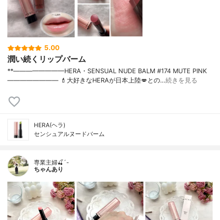
5.00
潤い続くリップバーム
**————————⁡HERA⁡・SENSUAL NUDE BALM #174 MUTE PINK⁡⁡
————————⁡ ⁡⁡💄大好きなHERAが日本上陸💋との…
続きを見る
HERA(ヘラ)
センシュアルヌードバーム
専業主婦🍒´-
ちゃんあり