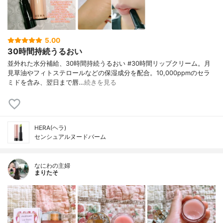
5.00
30時間持続うるおい
並外れた水分補給、30時間持続うるおい #30時間リップクリーム。月
見草油やフィトステロールなどの保湿成分を配合。10,000ppmのセラ
ミドを含み、翌日まで唇…
続きを見る
HERA(ヘラ)
センシュアルヌードバーム
なにわの主婦
まりたそ