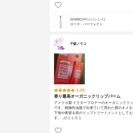
GIVENCHY(ジバンシイ)
ローズ・パーフェクト
千阪ノラコ
5.00
香り最高オーガニックリップバーム
アメリカ製 ドクターブロナーのオーガニックリ
です。植物性油脂で出来ていて荒れた唇のキメを
下地や夜寝る前のリップトリートメントとしても
す。…
続きを見る