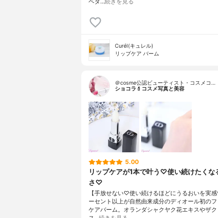
ベタ…
続きを見る
Curél(キュレル)
リップケア バーム
＠cosme公認ビューティスト・コスメコ…
ショコラ💄コスメ写真と美容
5.00
リップケアが1本で叶う♡使い続けたくな
さ♡
【手放せない♡使い続けるほどにうるおいを実感
ーセント以上が自然由来成分のディオール初のフ
ケアバーム。オランダシャクヤク花エキスやザク
ス…
続きを見る