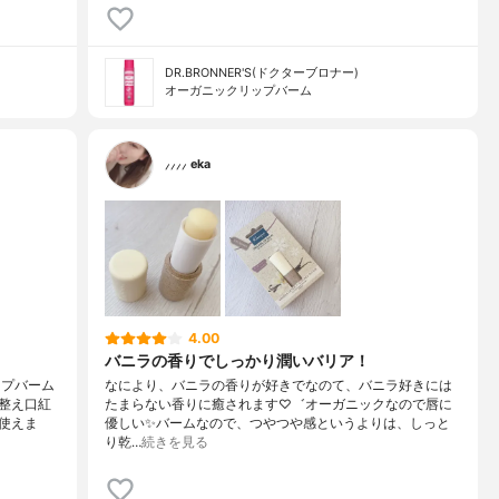
DR.BRONNER'S(ドクターブロナー)
オーガニックリップバーム
⸝⸝⸝⸝ eka
4.00
バニラの香りでしっかり潤いバリア！
ップバーム
なにより、バニラの香りが好きでなのて、バニラ好きには
整え口紅
たまらない香りに癒されます♡゛オーガニックなので唇に
使えま
優しい✨バームなので、つやつや感というよりは、しっと
り乾…
続きを見る