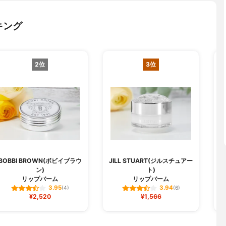
キング
2位
3位
BOBBI BROWN(ボビイブラウ
JILL STUART(ジルスチュアー
ン)
ト)
リップバーム
リップバーム
3.95
3.94
(4)
(6)
¥2,520
¥1,566