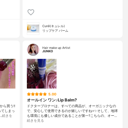
Curél(キュレル)
リップケア バーム
Hair make up Artist
JUNKO
5.00
オールイン ワン♪Lip Balm?
から買う!!
ドクターブロナーは、すべての商品が、オーガニックなの
ってしまっ
で、安心して使用できるのが嬉しいですね⭐️✨そして、地球
…
続きを
も環境にも優しい成分であることが第一?こちらの、オー…
続きを見る