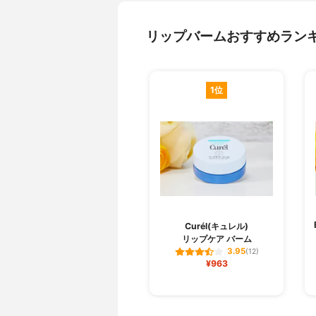
リップバームおすすめラン
1位
Curél(キュレル)
リップケア バーム
3.95
(12)
¥963