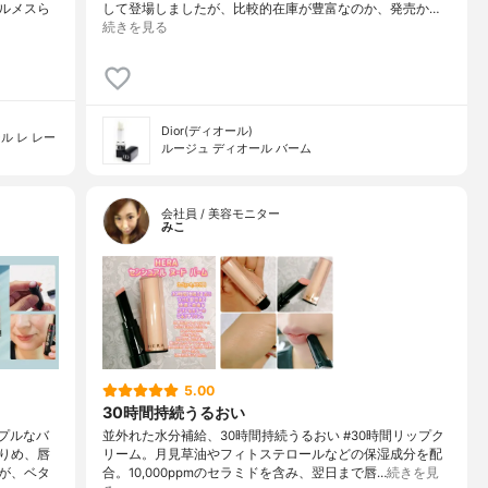
ルメスら
して登場しましたが、比較的在庫が豊富なのか、発売か…
続きを見る
Dior(ディオール)
ル レ レー
ルージュ ディオール バーム
会社員 / 美容モニター
みこ
5.00
30時間持続うるおい
プルなバ
並外れた水分補給、30時間持続うるおい #30時間リップク
りめ、唇
リーム。月見草油やフィトステロールなどの保湿成分を配
が、ベタ
合。10,000ppmのセラミドを含み、翌日まで唇…
続きを見