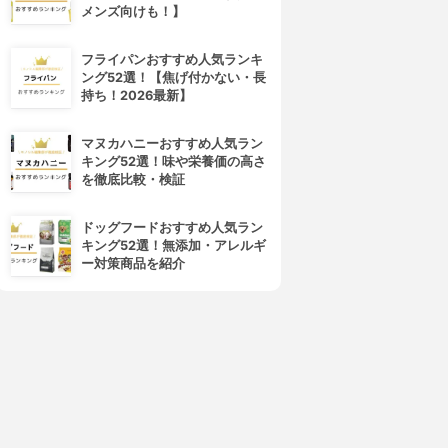
メンズ向けも！】
フライパンおすすめ人気ランキ
ング52選！【焦げ付かない・長
持ち！2026最新】
4位
5位
マヌカハニーおすすめ人気ラン
キング52選！味や栄養価の高さ
を徹底比較・検証
ドッグフードおすすめ人気ラン
キング52選！無添加・アレルギ
ー対策商品を紹介
NIVEA(ニベア)
Kiehl's(キールズ)
クリームケア リップバーム
リップ バーム No.1
3.86
3.81
(8)
(9)
¥950
¥825