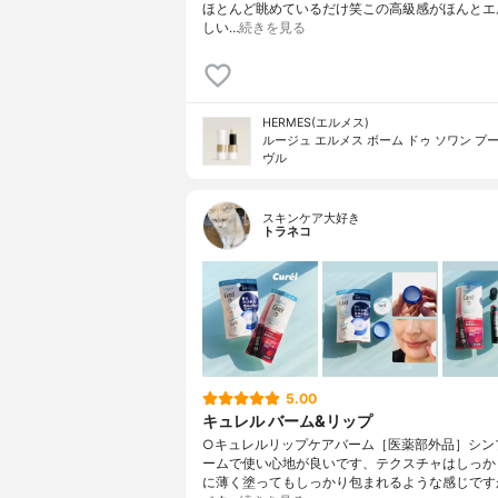
ほとんど眺めているだけ笑この高級感がほんとエ
しい…
続きを見る
HERMES(エルメス)
ルージュ エルメス ボーム ドゥ ソワン プー
ヴル
スキンケア大好き
トラネコ
5.00
キュレル バーム&リップ
○キュレルリップケアバーム［医薬部外品］シン
ームで使い心地が良いです、テクスチャはしっか
に薄く塗ってもしっかり包まれるような感じです