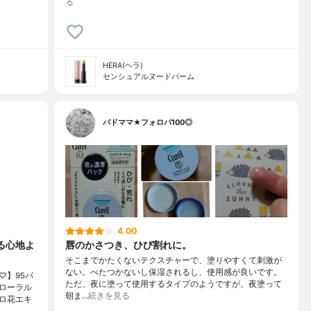
る
HERA(ヘラ)
センシュアルヌードバーム
バドママ★フォロバ100◎
4.00
る心地よ
唇のかさつき、ひび割れに。
そこまでかたくないテクスチャーで、塗りやすくて刺激が
ない。べたつかないし保湿されるし、使用感が良いです。
♡】95パ
ただ、夜に塗って使用するタイプのようですが、夜塗って
ローラル
朝ま…
続きを見る
ロ花エキ