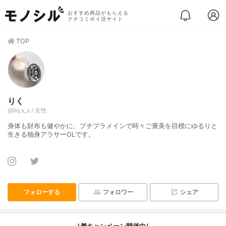
おすすめ商品がもらえる
クチコミポイ活サイト
TOP
りく
@liq.x_x / 女性
身体も財布も健やかに、プチプラメインで時々ご褒美を目標にゆるりと
生きる独身アラサーOLです。
フォローする
フォロワー
シェア