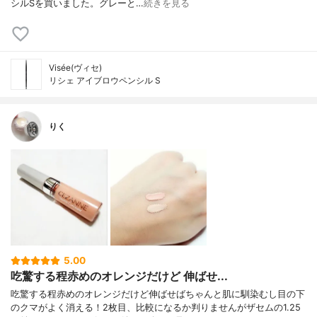
シルSを買いました。グレーと…
続きを見る
Visée(ヴィセ)
リシェ アイブロウペンシル S
りく
5.00
吃驚する程赤めのオレンジだけど 伸ばせ...
吃驚する程赤めのオレンジだけど伸ばせばちゃんと肌に馴染むし目の下
のクマがよく消える！2枚目、比較になるか判りませんがザセムの1.25