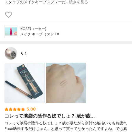
スタイプのメイクキープスプレーだ…
続きを見る
KOSÉ(コーセー)
メイク キープ ミスト EX
りく
5.00
コレって涙袋の陰作る奴でしょ？ 歳が歳...
コレって涙袋の陰作る奴でしょ？歳が歳だから余計な皺描いてもお疲れ
Face助長するだけじゃん…と思って買ってなかったんですよね。でも真