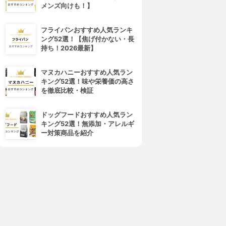
メンズ向けも！】
フライパンおすすめ人気ランキ
ング52選！【焦げ付かない・長
持ち！2026最新】
4位
5位
マヌカハニーおすすめ人気ラン
キング52選！味や栄養価の高さ
を徹底比較・検証
ドッグフードおすすめ人気ラン
キング52選！無添加・アレルギ
ー対策商品を紹介
ORBIS(オルビス)
Hautschild(ハウトシールド)
オルビスユー モイスチャー
美容EQクリーム
3.86
3.86
(11)
(2)
¥2,500
¥3,188