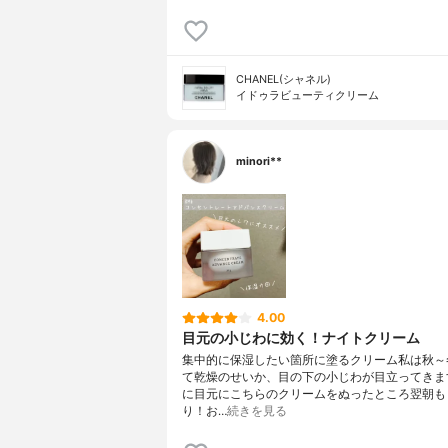
CHANEL(シャネル)
イドゥラビューティクリーム
minori**
4.00
目元の小じわに効く！ナイトクリーム
集中的に保湿したい箇所に塗るクリーム私は秋～
て乾燥のせいか、目の下の小じわが目立ってきま
に目元にこちらのクリームをぬったところ翌朝も
り！お…
続きを見る