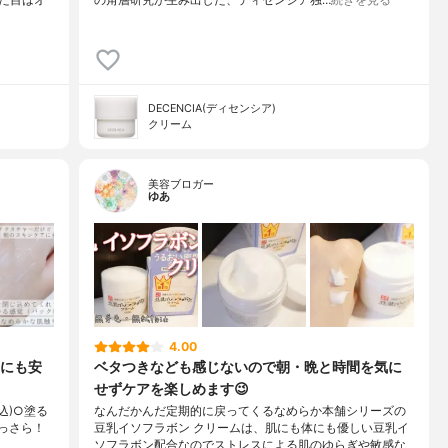
た目はオ
の角層研究が生み出した、ディセンシア独…
続きを見る
DECENCIA(ディセンシア)
クリーム
美容ブロガー
ゆあ
4.00
にも安
ベタつきなども感じないので朝・晩と時間を気に
せずケアを楽しめます😉
税込)○塗る
なんだかんだ定期的に戻ってくるなめらか本舗シリーズの
っさら！
豆乳イソフラボン クリームは、肌にも体にも優しい豆乳イ
ソフラボン配合なのでストレスによる肌のゆらぎや敏感な