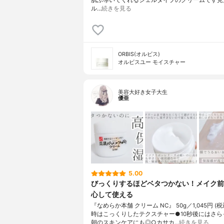
肌ふ導いてくれるジェルタイプのクリームです見
ル…
続きを見る
ORBIS(オルビス)
オルビスユー モイスチャー
美容大好き女子大生
優亜
5.00
びっくりするほどベタつかない！メイク前
心して使える
『なめらか本舗 クリーム NC』 50g／1,045円 (
時はこっくりしたテクスチャー●10秒後にはさら
朝のスキンケアにも◎○カサカ…
続きを見る