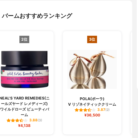
・バームおすすめランキング
2位
3位
NEAL'S YARD REMEDIES(ニ
POLA(ポーラ)
ールズヤード レメディーズ)
V リゾネイティッククリーム
ワイルドローズ ビューティバ
3.87
(2)
ーム
¥36,500
3.88
(3)
¥4,138