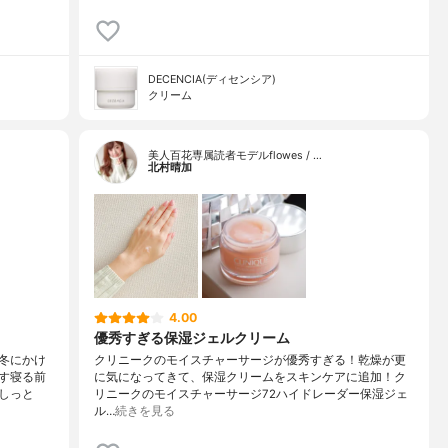
DECENCIA(ディセンシア)
クリーム
美人百花専属読者モデルflowes / …
北村晴加
4.00
優秀すぎる保湿ジェルクリーム
冬にかけ
クリニークのモイスチャーサージが優秀すぎる！乾燥が更
す寝る前
に気になってきて、保湿クリームをスキンケアに追加！ク
しっと
リニークのモイスチャーサージ72ハイドレーダー保湿ジェ
ル…
続きを見る