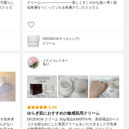
も可愛らし
クリーム────────────美しくすこやかな肌へ導く疑
続きを見
似角層をつくってくれる角層クリ…
続きを見る
DECENCIA(ディセンシア)
クリーム
コスメコレクター
もい
5.00
ゆらぎ肌におすすめの敏感肌用クリーム
です肌本来
DECENCIA クリーム 30g 税込6380円今年、美容雑誌のベス
らがない
コスを総なめにした角質クリームをいただきました♡先進