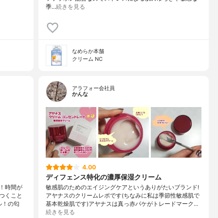
季…
続きを見る
なめらか本舗
クリーム NC
アラフォー会社員
かんな
4.00
ディフェンス特化の濃厚保湿クリーム
！時間が
敏感肌のためのエイジングケアというありがたいブランド!
つくこと
アヤナスのクリームレポです(ちなみに私は季節性敏感肌で
ル！の匂
基本乾燥肌です)アヤナスは真っ赤パケがトレードマーク…
続きを見る