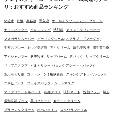
リ：おすすめ商品ランキング
化粧水
乳液
美容液
導入液
オールインワンジェル・クリーム
ナイトパウダー
クレンジング
洗顔料
アイメイクリムーバー
マスカラリムーバー
ピーリングジェル(スクラブ・ゴマージュ)
毛穴スプレー
まつげ美容液
アイクリーム
眉毛美容液
眉毛育毛剤
アイシャンプー
唇美容液
リップバーム
唇パック
リップクリーム
リップスクラブ
くまとりシート(目元ケアシート・パック)
あぶらとり紙
コットン
シミ用飲み薬
スキンケアトラベルセット
ニキビパッチ
フェイスパック・シートマスク
マイクロニードルパッチ
洗顔クロス
洗顔ネット
洗顔ブラシ
繭玉
電動洗顔ブラシ
美白クリーム
セラミドクリーム
プラセンタクリーム
ホホバオイル
スクワランオイル