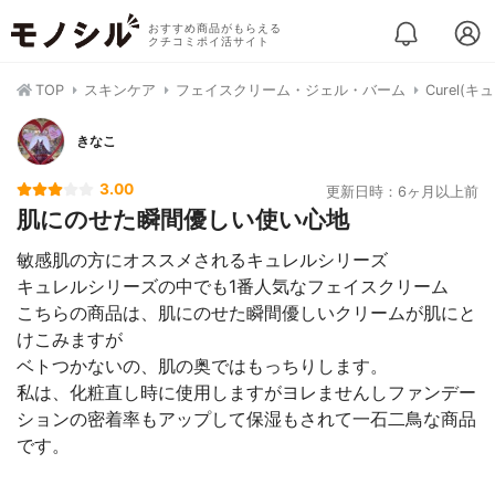
おすすめ商品がもらえる
クチコミポイ活サイト
TOP
スキンケア
フェイスクリーム・ジェル・バーム
Curel
きなこ
3.00
更新日時：6ヶ月以上前
肌にのせた瞬間優しい使い心地
敏感肌の方にオススメされるキュレルシリーズ
キュレルシリーズの中でも1番人気なフェイスクリーム
こちらの商品は、肌にのせた瞬間優しいクリームが肌にと
けこみますが
ベトつかないの、肌の奥ではもっちりします。
私は、化粧直し時に使用しますがヨレませんしファンデー
ションの密着率もアップして保湿もされて一石二鳥な商品
です。