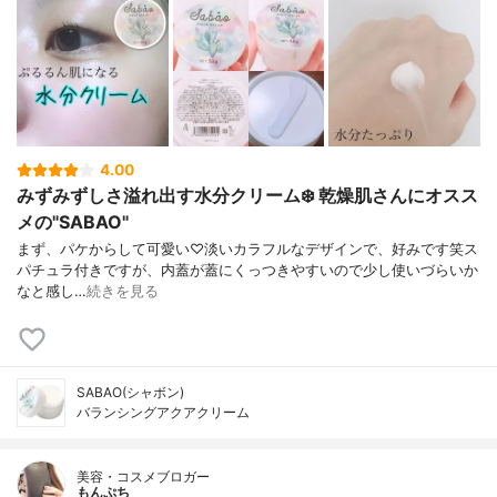
4.00
みずみずしさ溢れ出す水分クリーム❄️ 乾燥肌さんにオスス
メの"SABAO"
まず、パケからして可愛い♡淡いカラフルなデザインで、好みです笑ス
パチュラ付きですが、内蓋が蓋にくっつきやすいので少し使いづらいか
なと感し…
続きを見る
SABAO(シャボン)
バランシングアクアクリーム
美容・コスメブロガー
もんぷち