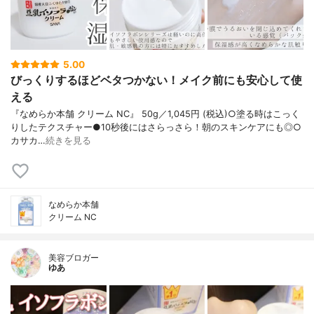
5.00
びっくりするほどベタつかない！メイク前にも安心して使
える
『なめらか本舗 クリーム NC』 50g／1,045円 (税込)○塗る時はこっく
りしたテクスチャー●10秒後にはさらっさら！朝のスキンケアにも◎○
カサカ…
続きを見る
なめらか本舗
クリーム NC
美容ブロガー
ゆあ