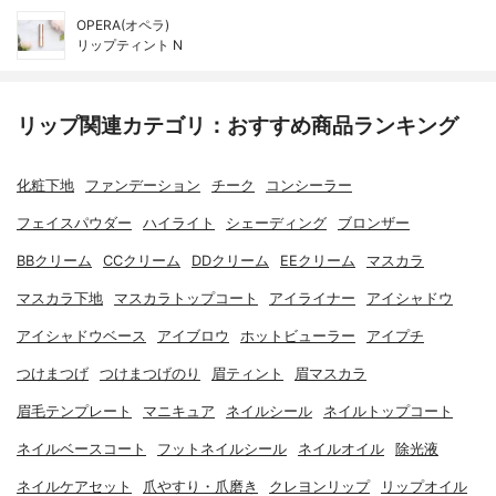
OPERA(オペラ)
リップティント N
リップ関連カテゴリ：おすすめ商品ランキング
化粧下地
ファンデーション
チーク
コンシーラー
フェイスパウダー
ハイライト
シェーディング
ブロンザー
BBクリーム
CCクリーム
DDクリーム
EEクリーム
マスカラ
マスカラ下地
マスカラトップコート
アイライナー
アイシャドウ
アイシャドウベース
アイブロウ
ホットビューラー
アイプチ
つけまつげ
つけまつげのり
眉ティント
眉マスカラ
眉毛テンプレート
マニキュア
ネイルシール
ネイルトップコート
ネイルベースコート
フットネイルシール
ネイルオイル
除光液
ネイルケアセット
爪やすり・爪磨き
クレヨンリップ
リップオイル