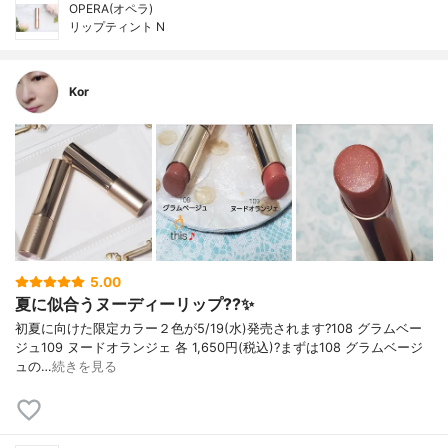
OPERA(オペラ)
リップティント N
Kor
5.00
夏に似合うヌーディーリップ??✨
初夏に向けた限定カラー２色が5/19(水)発売されます?108 グラムベー
ジュ109 ヌードオランジェ 各 1,650円(税込)?まずは108 グラムベージ
ュの…
続きを見る