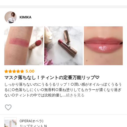
KIMIKA
5.00
マスク落ちなし！ティントの定番万能リップ♡
しっかり落ちないのにうるうるリップ！○潤い感がオイルっぽくうるう
るに○色落ちしにくい○無香料○重ね塗りしてもカラーが濃くなり過ぎ
ない○ティントの中では比較的優し…
続きを見る
OPERA(オペラ)
リップティント N