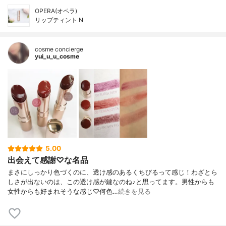
OPERA(オペラ)
リップティント N
cosme concierge
yui_u_u_cosme
5.00
出会えて感謝♡な名品
まさにしっかり色づくのに、透け感のあるくちびるって感じ！わざとら
しさが出ないのは、この透け感が鍵なのね♪と思ってます。男性からも
女性からも好まれそうな感じ♡何色…
続きを見る