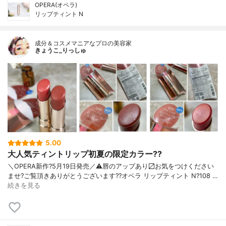
OPERA(オペラ)
リップティント N
成分＆コスメマニアなプロの美容家
きょうこ_りっしゅ
5.00
大人気ティントリップ初夏の限定カラー??
＼OPERA新作?5月19日発売／ ⚠️唇のアップあり〼 お気をつけください
ませ? ご覧頂きありがとうございます? ?オペラ リップティント N ?108 …
続きを見る