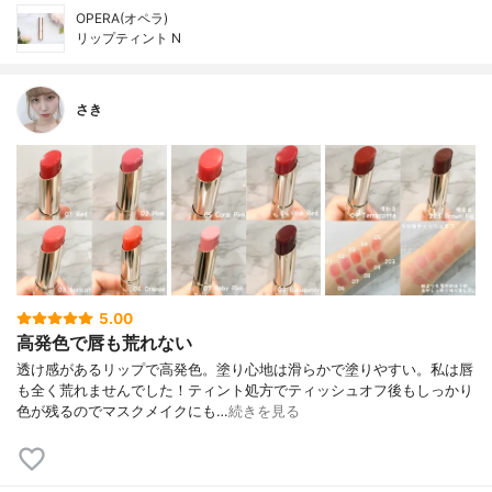
OPERA(オペラ)
リップティント N
さき
5.00
高発色で唇も荒れない
透け感があるリップで高発色。塗り心地は滑らかで塗りやすい。 私は唇
も全く荒れませんでした！ ティント処方でティッシュオフ後もしっかり
色が残るのでマスクメイクにも…
続きを見る