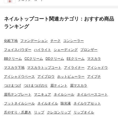
ネイルトップコート関連カテゴリ：おすすめ商品
ランキング
化粧下地
ファンデーション
チーク
コンシーラー
フェイスパウダー
ハイライト
シェーディング
ブロンザー
BBクリーム
CCクリーム
DDクリーム
EEクリーム
マスカラ
マスカラ下地
マスカラトップコート
アイライナー
アイシャドウ
アイシャドウベース
アイブロウ
ホットビューラー
アイプチ
つけまつげ
つけまつげのり
眉ティント
眉マスカラ
眉毛テンプレート
マニキュア
ネイルシール
ネイルベースコート
フットネイルシール
ネイルオイル
除光液
ネイルケアセット
爪やすり・爪磨き
リップ
クレヨンリップ
リップオイル