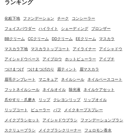
ランキング
化粧下地
ファンデーション
チーク
コンシーラー
フェイスパウダー
ハイライト
シェーディング
ブロンザー
BBクリーム
CCクリーム
DDクリーム
EEクリーム
マスカラ
マスカラ下地
マスカラトップコート
アイライナー
アイシャドウ
アイシャドウベース
アイブロウ
ホットビューラー
アイプチ
つけまつげ
つけまつげのり
眉ティント
眉マスカラ
眉毛テンプレート
マニキュア
ネイルシール
ネイルベースコート
フットネイルシール
ネイルオイル
除光液
ネイルケアセット
爪やすり・爪磨き
リップ
クレヨンリップ
リップオイル
リップコート
ビューラー
パフ
メイクキープスプレー
メイクブラシセット
アイシャドウブラシ
ファンデーションブラシ
スクリューブラシ
メイクブラシクリーナー
フェロモン香水