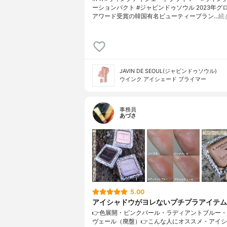
ーションパクト #ジャビンドゥソウル 2023年グ
アワード受賞の韓国有名ビューティーブラン…
続
JAVIN DE SEOUL(ジャビンドゥソウル)
ウインク アイシェード プライマー
事務員
あづさ
5.00
アイシャドウがヨレないプチプラアイテム
👉色展開・ピンクパール・ラディアントブルー
ヴェール（廃盤）👉こんな人にオススメ・アイ