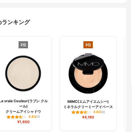
めランキング
2位
3位
La vraie Couleur(ラブレ クル
MiMC(エムアイエムシー)
ール)
ミネラルクリーミーアイベース
クリームアイシャドウ
3.62
(3)
3.63
(1)
¥4,180
¥1,650