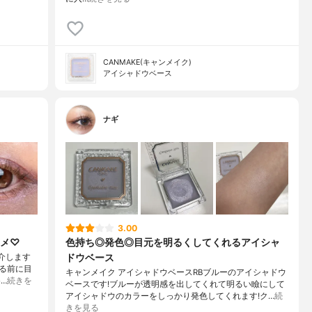
CANMAKE(キャンメイク)
アイシャドウベース
ナギ
3.00
スメ♡
色持ち◎発色◎目元を明るくしてくれるアイシャ
ドウベース
介します
る前に目
キャンメイク アイシャドウベースRBブルーのアイシャドウ
…
続きを
ベースです!ブルーが透明感を出してくれて明るい瞼にして
アイシャドウのカラーをしっかり発色してくれます!ク…
続
きを見る