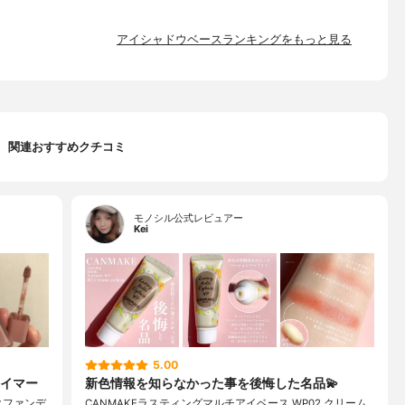
アイシャドウベースランキングをもっと見る
関連おすすめクチコミ
モノシル公式レビュアー
Kei
5.00
イマー
新色情報を知らなかった事を後悔した名品💫
クファンデ
CANMAKEラスティングマルチアイベース WP02 クリーム