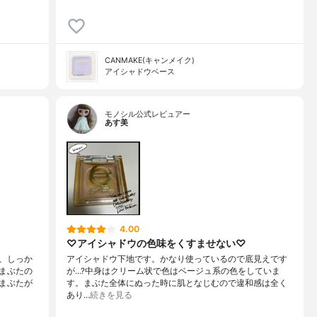
CANMAKE(キャンメイク)
アイシャドウベース
モノシル公式レビュアー
あす美
4.00
♡アイシャドウの色味をくすませない♡
、しっか
アイシャドウ下地です。かなり使っているので底見えです
まぶたの
が…?中身はクリーム状で色はベージュ系の色をしていま
まぶたが
す。まぶた全体にぬった時に肌となじむので違和感は全く
あり…
続きを見る