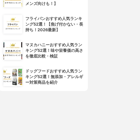
メンズ向けも！】
フライパンおすすめ人気ランキ
ング52選！【焦げ付かない・長
持ち！2026最新】
マヌカハニーおすすめ人気ラン
4位
5位
キング52選！味や栄養価の高さ
を徹底比較・検証
ドッグフードおすすめ人気ラン
キング52選！無添加・アレルギ
ー対策商品を紹介
UR GLAM(ユーアーグラム)
ADDICTION(アディクション)
アイシャドウプライマー
アイシャドウ プライマー
3.62
3.62
(2)
(1)
¥110
¥3,080