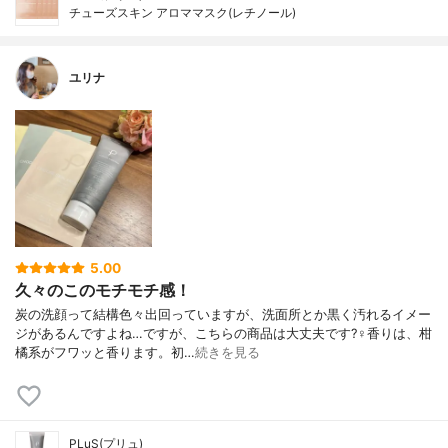
チューズスキン アロママスク(レチノール)
ユリナ
5.00
久々のこのモチモチ感！
炭の洗顔って結構色々出回っていますが、洗面所とか黒く汚れるイメー
ジがあるんですよね…ですが、こちらの商品は大丈夫です?‍♀️香りは、柑
橘系がフワッと香ります。初…
続きを見る
PLuS(プリュ)