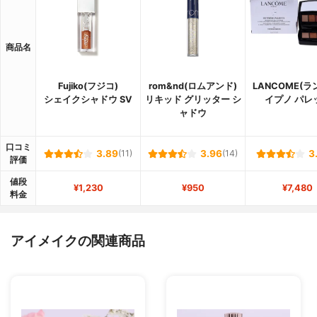
商品名
Fujiko(フジコ)
rom&nd(ロムアンド)
LANCOME(ラ
シェイクシャドウ SV
リキッド グリッター シ
イプノ パレ
ャドウ
口コミ
3.89
(11)
3.96
(14)
3
評価
値段
¥1,230
¥950
¥7,480
料金
アイメイクの関連商品