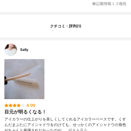
（アクリル酸／アクリル酸アルキル（C10－
記載情報ミス報告
30））コポリマー、アクリレーツコポリマ
ー、エタノール、カルボマー、キサンタン
ガム、キャンデリラロウ、コメヌカロウ、
ジメチコン、ステアリン酸、ステアリン酸
クチコミ・評判(1)
グリセリル、ステアリン酸グリセリル（S
E）、セスキオレイン酸ソルビタン、セテア
リルアルコール、トリセテアレス－4リン
酸、パラフィン、ポリステアリン酸スクロ
Sally
ース、ポリソルベート80、ラウリル硫酸N
a、レシチン、ワセリン、水添レシチン、イ
ソブチルパラベン、エチルパラベン、ブチ
ルパラベン、プロピルパラベン、メチルパ
ラベン、香料、（＋／－）、マイカ、酸化
チタン、酸化鉄
4.00
目元が明るくなる！
アイカラーの仕上がりを美しくしてくれるアイカラーベースです。くす
んだまぶたにアイシャドウをのけても、せっかくのアイシャドウの発色
がちゃんと発揮されなかったのが、…
続きを見る