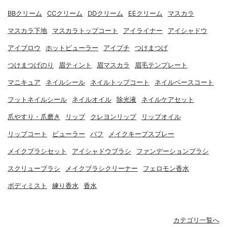
BBクリーム
CCクリーム
DDクリーム
EEクリーム
マスカラ
マスカラ下地
マスカラトップコート
アイライナー
アイシャドウ
アイブロウ
ホットビューラー
アイプチ
つけまつげ
つけまつげのり
眉ティント
眉マスカラ
眉毛テンプレート
マニキュア
ネイルシール
ネイルトップコート
ネイルベースコート
フットネイルシール
ネイルオイル
除光液
ネイルケアセット
爪やすり・爪磨き
リップ
クレヨンリップ
リップオイル
リップコート
ビューラー
パフ
メイクキープスプレー
メイクブラシセット
アイシャドウブラシ
ファンデーションブラシ
スクリューブラシ
メイクブラシクリーナー
フェロモン香水
ボディミスト
練り香水
香水
カテゴリ一覧へ