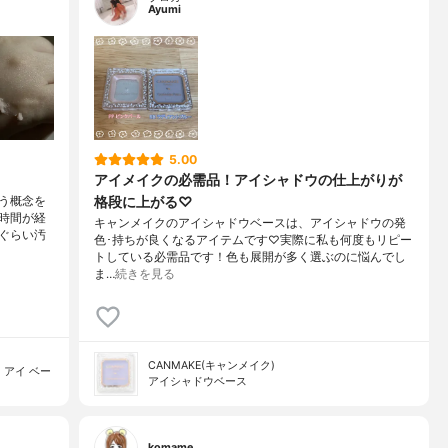
Ayumi
5.00
アイメイクの必需品！アイシャドウの仕上がりが
格段に上がる♡
う概念を
時間が経
キャンメイクのアイシャドウベースは、アイシャドウの発
ぐらい汚
色･持ちが良くなるアイテムです♡実際に私も何度もリピー
トしている必需品です！色も展開が多く選ぶのに悩んでし
ま…
続きを見る
CANMAKE(キャンメイク)
 アイ ベー
アイシャドウベース
komame