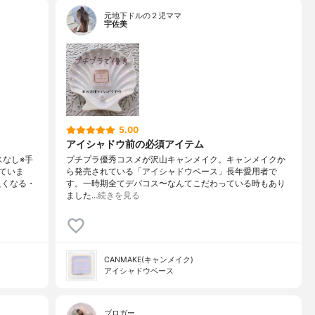
元地下ドルの２児ママ
宇佐美
5.00
アイシャドウ前の必須アイテム
スなし※手
プチプラ優秀コスメが沢山キャンメイク。キャンメイクか
ていま
ら発売されている「アイシャドウベース」長年愛用者で
良くなる・
す。一時期全てデパコス〜なんてこだわっている時もあり
ました…
続きを見る
CANMAKE(キャンメイク)
アイシャドウベース
ブロガー