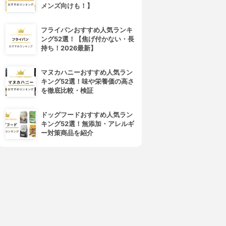
メンズ向けも！】
フライパンおすすめ人気ランキ
ング52選！【焦げ付かない・長
持ち！2026最新】
マヌカハニーおすすめ人気ラン
キング52選！味や栄養価の高さ
UR GLAM(ユーアーグラム)
ADDICTION(アディクション)
を徹底比較・検証
アイシャドウプライマー
アイシャドウ プライマー
3.62
3.62
(2)
(1)
ドッグフードおすすめ人気ラン
¥110
¥3,080
キング52選！無添加・アレルギ
ー対策商品を紹介