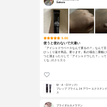
Sakura
5.00
使うと使わないで大違い
「アイシャドウベースなんて要るの？」なんて言
ひっくり返す商品。要ります。私の場合二重幅に
つと溜まったりして「アイシャドウした？」って
くな…
続きを見る
M・A・C(マック)
プレップ プライム 24 アワー エクステンド
ス
ブライダルカメラマン