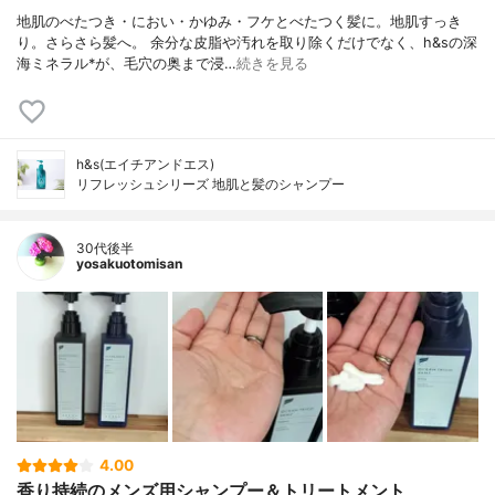
地肌のべたつき・におい・かゆみ・フケとべたつく髪に。地肌すっき
り。さらさら髪へ。 余分な皮脂や汚れを取り除くだけでなく、h&sの深
海ミネラル*が、毛穴の奥まで浸…
続きを見る
h&s(エイチアンドエス)
リフレッシュシリーズ 地肌と髪のシャンプー
30代後半
yosakuotomisan
4.00
香り持続のメンズ用シャンプー＆トリートメント