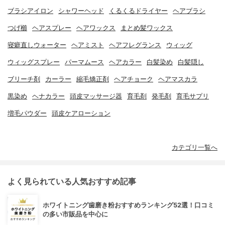
ブラシアイロン
シャワーヘッド
くるくるドライヤー
ヘアブラシ
つげ櫛
ヘアスプレー
ヘアワックス
まとめ髪ワックス
寝癖直しウォーター
ヘアミスト
ヘアフレグランス
ウィッグ
ウィッグスプレー
パーマムース
ヘアカラー
白髪染め
白髪隠し
ブリーチ剤
カーラー
縮毛矯正剤
ヘアチョーク
ヘアマスカラ
黒染め
ヘナカラー
頭皮マッサージ器
育毛剤
発毛剤
育毛サプリ
増毛パウダー
頭皮ケアローション
カテゴリ一覧へ
よく見られている人気おすすめ記事
ホワイトニング歯磨き粉おすすめランキング52選！口コミ
の多い市販品を中心に