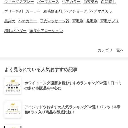
ウィッグスプレー
パーマムース
ヘアカラー
白髪染め
白髪隠し
ブリーチ剤
カーラー
縮毛矯正剤
ヘアチョーク
ヘアマスカラ
黒染め
ヘナカラー
頭皮マッサージ器
育毛剤
発毛剤
育毛サプリ
増毛パウダー
頭皮ケアローション
カテゴリ一覧へ
よく見られている人気おすすめ記事
ホワイトニング歯磨き粉おすすめランキング52選！口コミ
の多い市販品を中心に
アイシャドウおすすめ人気ランキング52選！パレット&単
色&ラメ入り商品を徹底比較！