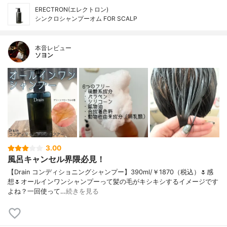
ERECTRON(エレクトロン)
シンクロシャンプーオム FOR SCALP
本音レビュー
ソヨン
3.00
風呂キャンセル界隈必見！
【Drain コンディショニングシャンプー】390ml/￥1870（税込）🌷感
想🌷オールインワンシャンプーって髪の毛がキシキシするイメージです
よね？一回使って…
続きを見る