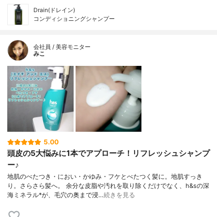
Drain(ドレイン)
コンディショニングシャンプー
会社員 / 美容モニター
みこ
5.00
頭皮の5大悩みに1本でアプローチ！リフレッシュシャンプ
ー♪
地肌のべたつき・におい・かゆみ・フケとべたつく髪に。地肌すっき
り。さらさら髪へ。 余分な皮脂や汚れを取り除くだけでなく、h&sの深
海ミネラル*が、毛穴の奥まで浸…
続きを見る