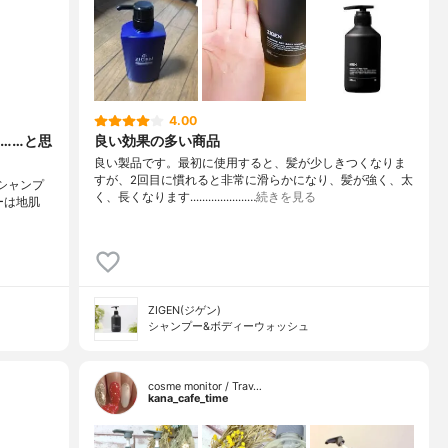
4.00
……と思
良い効果の多い商品
良い製品です。最初に使用すると、髪が少しきつくなりま
すが、2回目に慣れると非常に滑らかになり、髪が強く、太
プシャンプ
く、長くなります...................…
続きを見る
プーは地肌
ZIGEN(ジゲン)
シャンプー&ボディーウォッシュ
cosme monitor / Trav…
kana_cafe_time