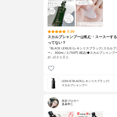
5.00
スカルプシャンプーは軋む・スースーする
ってない？
『BLACK LEXILIS (レキシリスブラック) スカル
ー』 300ml／2,750円 (税込)●スカルプシャン
が…
続きを見る
LEXILIS BLACK(レキシリスブラック)
スカルプシャンプー
美容ブロガー
まみやこ