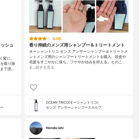
4.00
レッシュ
香り持続のメンズ用シャンプー＆トリートメント
オーシャントリコ センズ アンサーシャンプー＆トリートメ
ントメンズ用のシャンプートリートメントを購入。頭皮や
く髪に。
毛髪をすこやかに保ち、フケやかゆみを抑える。とのこ
れを取り除
と…
続きを見る
奥まで浸…
OCEAN TRICO(オーシャントリコ)
プー
センズ アンサーシャンプースカルプ
Honda ishi