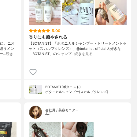
5.00
香りにも癒やされる
のに、ニオ
【BOTANIST】「ボタニカルシャンプー・トリートメントセ
纏うメン
ット（スカルプクレンズ）」@botanist_official大好きな
ー…
続き
「BOTANIST」のシャンプ…
続きを見る
BOTANIST(ボタニスト)
ボタニカルシャンプー(スカルプクレンズ)
会社員 / 美容モニター
みこ