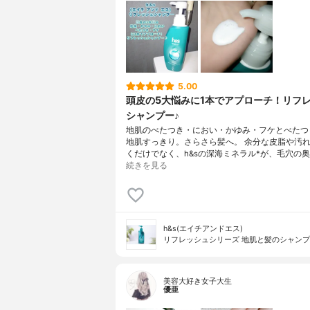
5.00
頭皮の5大悩みに1本でアプローチ！リフ
シャンプー♪
地肌のべたつき・におい・かゆみ・フケとべたつ
地肌すっきり。さらさら髪へ。 余分な皮脂や汚
くだけでなく、h&sの深海ミネラル*が、毛穴の
続きを見る
h&s(エイチアンドエス)
リフレッシュシリーズ 地肌と髪のシャン
美容大好き女子大生
優亜