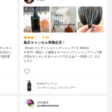
3.00
風呂キャンセル界隈必見！
デンキバ
【Drain コンディショニングシャンプー】390ml/
を活かし
￥1870（税込）🌷感想🌷オールインワンシャンプーって髪
‘活性電
の毛がキシキシするイメージですよね？一回使って…
続き
を見る
Drain(ドレイン)
コンディショニングシャンプー
30代後半
yosakuotomisan