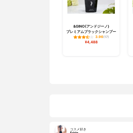
&GINO(アンドジーノ)
プレミアムブラックシャンプー
3.96
(17)
¥4,488
コスメ好き
Eririn