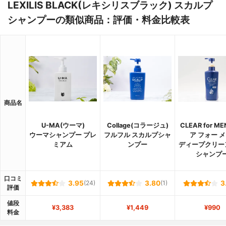
LEXILIS BLACK(レキシリスブラック) スカルプ
シャンプーの類似商品：評価・料金比較表
商品名
U-MA(ウーマ)
Collage(コラージュ)
CLEAR for M
ウーマシャンプー プレ
フルフル スカルプシャ
ア フォー メ
ミアム
ンプー
ディープクリー
シャンプ
口コミ
3.95
(24)
3.80
(1)
3
評価
値段
¥3,383
¥1,449
¥990
料金