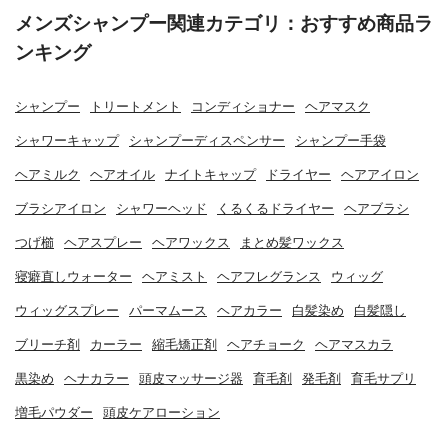
メンズシャンプー関連カテゴリ：おすすめ商品ラ
ンキング
シャンプー
トリートメント
コンディショナー
ヘアマスク
シャワーキャップ
シャンプーディスペンサー
シャンプー手袋
ヘアミルク
ヘアオイル
ナイトキャップ
ドライヤー
ヘアアイロン
ブラシアイロン
シャワーヘッド
くるくるドライヤー
ヘアブラシ
つげ櫛
ヘアスプレー
ヘアワックス
まとめ髪ワックス
寝癖直しウォーター
ヘアミスト
ヘアフレグランス
ウィッグ
ウィッグスプレー
パーマムース
ヘアカラー
白髪染め
白髪隠し
ブリーチ剤
カーラー
縮毛矯正剤
ヘアチョーク
ヘアマスカラ
黒染め
ヘナカラー
頭皮マッサージ器
育毛剤
発毛剤
育毛サプリ
増毛パウダー
頭皮ケアローション