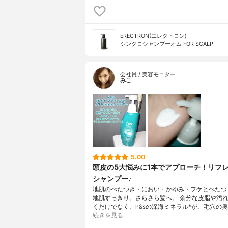
ERECTRON(エレクトロン)
シンクロシャンプーオム FOR SCALP
会社員 / 美容モニター
みこ
5.00
頭皮の5大悩みに1本でアプローチ！リフ
シャンプー♪
地肌のべたつき・におい・かゆみ・フケとべたつ
地肌すっきり。さらさら髪へ。 余分な皮脂や汚
くだけでなく、h&sの深海ミネラル*が、毛穴の
続きを見る