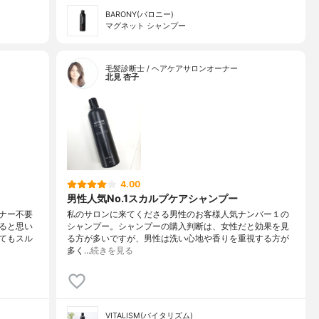
BARONY(バロニー)
マグネット シャンプー
毛髪診断士 / ヘアケアサロンオーナー
北見 杏子
4.00
男性人気No.1スカルプケアシャンプー
ナー不要
私のサロンに来てくださる男性のお客様人気ナンバー１の
ると思い
シャンプー。シャンプーの購入判断は、女性だと効果を見
てもスル
る方が多いですが、男性は洗い心地や香りを重視する方が
多く…
続きを見る
VITALISM(バイタリズム)