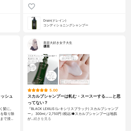
Drain(ドレイン)
コンディショニングシャンプー
美容大好き女子大生
優亜
5.00
レッシュ
スカルプシャンプーは軋む・スースーする……と思
ってない？
く髪に。
『BLACK LEXILIS (レキシリスブラック) スカルプシャンプ
れを取り除
ー』 300ml／2,750円 (税込)●スカルプシャンプーは地肌
奥まで浸…
が…
続きを見る