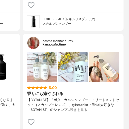
LEXILIS BLACK(レキシリスブラック)
プー
スカルプシャンプー
cosme monitor / Trav…
kana_cafe_time
5.00
香りにも癒やされる
くなりま
【BOTANIST】「ボタニカルシャンプー・トリートメントセ
が強く、太
ット（スカルプクレンズ）」@botanist_official大好きな
「BOTANIST」のシャンプ…
続きを見る