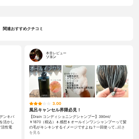
関連おすすめクチコミ
本音レビュー
ソヨン
3.00
風呂キャンセル界隈必見！
デンキバ
【Drain コンディショニングシャンプー】390ml/
を活かし
￥1870（税込）🌷感想🌷オールインワンシャンプーって髪
‘活性電
の毛がキシキシするイメージですよね？一回使って…
続き
を見る