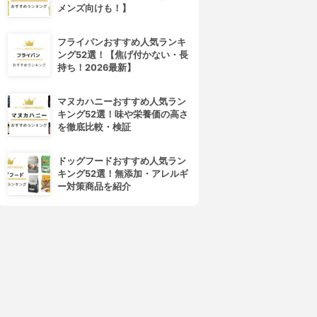
メンズ向けも！】
フライパンおすすめ人気ランキ
ング52選！【焦げ付かない・長
4位
5位
持ち！2026最新】
マヌカハニーおすすめ人気ラン
キング52選！味や栄養価の高さ
を徹底比較・検証
ドッグフードおすすめ人気ラン
キング52選！無添加・アレルギ
ー対策商品を紹介
MARO17(マーロ17)
ZIGEN(ジゲン)
ラーゲンシャンプーパーフェ
シャンプー&ボディーウォッシ
クトウォッシュ
ュ
3.93
3.92
(1)
(23)
¥1,944
¥4,642