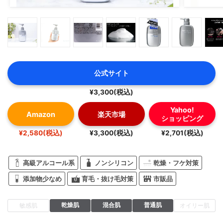
公式サイト
¥3,300(税込)
Yahoo!
Amazon
楽天市場
ショッピング
¥2,580(税込)
¥3,300(税込)
¥2,701(税込)
高級アルコール系
ノンシリコン
乾燥・フケ対策
添加物少なめ
育毛・抜け毛対策
市販品
乾燥肌
混合肌
普通肌
敏感肌
オイリー肌