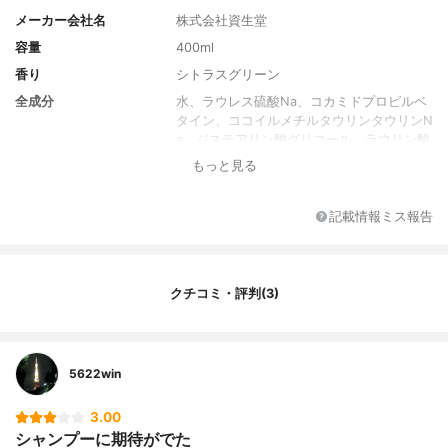
メーカー会社名
株式会社資生堂
容量
400ml
香り
シトラスグリーン
全成分
水、ラウレス硫酸Na、コカミドプロピルベ
タイン、ココイルメチルタウリンタウリンN
a、ジステアリン酸グリコール、ラウリン酸
PEG-2、アデノシン、塩化Na、ポリクオタ
もっと見る
ニウム-7、ポリクオタニウム-10、PCA-N
a、ポリクオタニウム-11、塩化Mg、ヒアル
ロン酸Na、アセチルヒアルロン酸Na、DP
記載情報ミス報告
G、クエン酸、EDTA-2Na、フェノキシエタ
ノール、安息香酸Na、香料
クチコミ・評判(3)
5622win
3.00
シャンプーに期待がでた