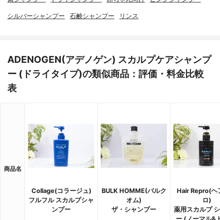
シルバーシャンプー
石鹸シャンプー
リンス
ADENOGEN(アデノゲン) スカルプケアシャンプ
ー (ドライタイプ)の類似商品：評価・料金比較
表
商品名
Collage(コラージュ)
BULK HOMME(バルク
Hair Repro
フルフル スカルプシャ
オム)
ロ)
ンプー
ザ・シャンプー
薬用スカルプ 
ー (ノーマル&