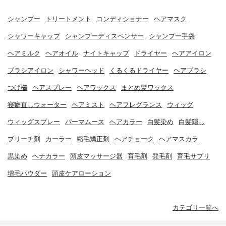
シャンプー
トリートメント
コンディショナー
ヘアマスク
シャワーキャップ
シャンプーディスペンサー
シャンプー手袋
ヘアミルク
ヘアオイル
ナイトキャップ
ドライヤー
ヘアアイロン
ブラシアイロン
シャワーヘッド
くるくるドライヤー
ヘアブラシ
つげ櫛
ヘアスプレー
ヘアワックス
まとめ髪ワックス
寝癖直しウォーター
ヘアミスト
ヘアフレグランス
ウィッグ
ウィッグスプレー
パーマムース
ヘアカラー
白髪染め
白髪隠し
ブリーチ剤
カーラー
縮毛矯正剤
ヘアチョーク
ヘアマスカラ
黒染め
ヘナカラー
頭皮マッサージ器
育毛剤
発毛剤
育毛サプリ
増毛パウダー
頭皮ケアローション
カテゴリ一覧へ