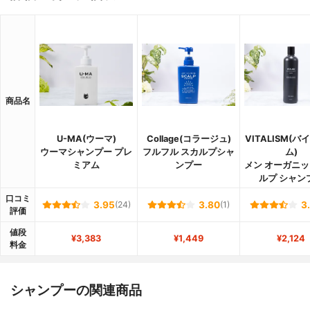
商品名
U-MA(ウーマ)
Collage(コラージュ)
VITALISM(
ウーマシャンプー プレ
フルフル スカルプシャ
ム)
ミアム
ンプー
メン オーガニッ
ルプ シャン
口コミ
3.95
(24)
3.80
(1)
3
評価
値段
¥3,383
¥1,449
¥2,124
料金
シャンプーの関連商品