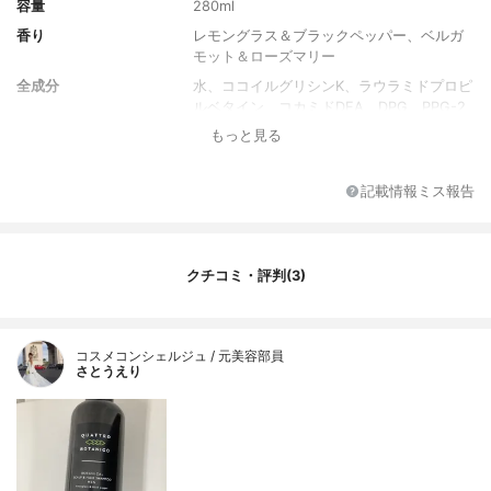
容量
280ml
香り
レモングラス＆ブラックペッパー、ベルガ
モット＆ローズマリー
全成分
水、ココイルグリシンK、ラウラミドプロピ
ルベタイン、コカミドDEA、DPG、PPG-2
コカミド、ラウロイルメチルアラニンNa、
もっと見る
エタノール、レモングラス葉/茎エキス、チ
ョウジエキス、オタネニンジン根エキス、
アマモエキス レモングラス油、コショウ果
記載情報ミス報告
実油、ユーカリ葉油、ポリクオタニウム-1
0、ジラウロイルグルタミン酸リシンNa、B
G、ジオレイン酸PEG-120メチルグルコー
ス、サリチル酸、クエン酸、フェノキシエ
クチコミ・評判(3)
タノール
コスメコンシェルジュ / 元美容部員
さとうえり