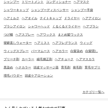
シャンプー
トリートメント
コンディショナー
ヘアマスク
シャワーキャップ
シャンプーディスペンサー
シャンプー手袋
ヘアミルク
ヘアオイル
ナイトキャップ
ドライヤー
ヘアアイロン
ブラシアイロン
シャワーヘッド
くるくるドライヤー
ヘアブラシ
つげ櫛
ヘアスプレー
ヘアワックス
まとめ髪ワックス
寝癖直しウォーター
ヘアミスト
ヘアフレグランス
ウィッグ
ウィッグスプレー
パーマムース
ヘアカラー
白髪染め
白髪隠し
ブリーチ剤
カーラー
縮毛矯正剤
ヘアチョーク
ヘアマスカラ
黒染め
ヘナカラー
頭皮マッサージ器
育毛剤
発毛剤
育毛サプリ
増毛パウダー
頭皮ケアローション
カテゴリ一覧へ