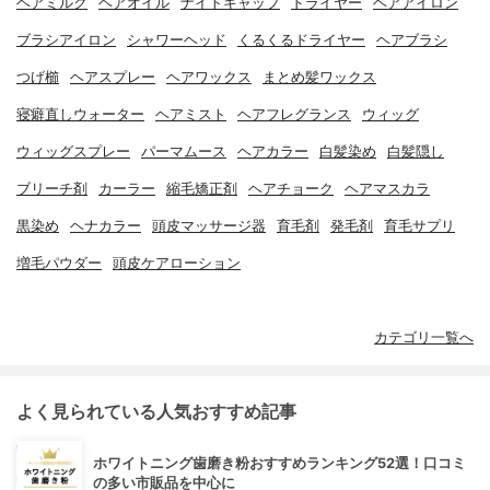
ヘアミルク
ヘアオイル
ナイトキャップ
ドライヤー
ヘアアイロン
ブラシアイロン
シャワーヘッド
くるくるドライヤー
ヘアブラシ
つげ櫛
ヘアスプレー
ヘアワックス
まとめ髪ワックス
寝癖直しウォーター
ヘアミスト
ヘアフレグランス
ウィッグ
ウィッグスプレー
パーマムース
ヘアカラー
白髪染め
白髪隠し
ブリーチ剤
カーラー
縮毛矯正剤
ヘアチョーク
ヘアマスカラ
黒染め
ヘナカラー
頭皮マッサージ器
育毛剤
発毛剤
育毛サプリ
増毛パウダー
頭皮ケアローション
カテゴリ一覧へ
よく見られている人気おすすめ記事
ホワイトニング歯磨き粉おすすめランキング52選！口コミ
の多い市販品を中心に