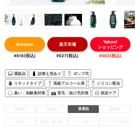
Yahoo!
Amazon
楽天市場
ショッピング
¥616(税込)
¥627(税込)
¥563(税込)
通販品
詰替え用あり
ポンプ式
リキッドタイプ
高級アルコール系
シリコン配合
臭い・加齢臭対策
育毛・抜け毛対策
頭皮ケア
普通肌
敏感肌
乾燥肌
脂性肌
剛毛
軟毛・猫っ毛
くせ毛
パーマヘア向け