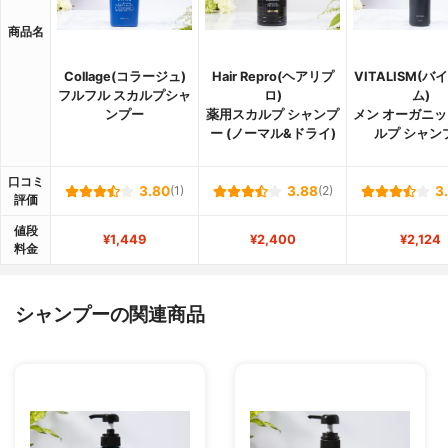
商品名
Collage(コラージュ)
Hair Repro(ヘアリプ
VITALISM(
フルフル スカルプシャ
ロ)
ム)
ンプー
薬用スカルプ シャンプ
メン オーガニッ
ー (ノーマル&ドライ)
ルプ シャン
口コミ
3.80
(1)
3.88
(2)
3
評価
値段
¥1,449
¥2,400
¥2,124
料金
シャンプーの関連商品