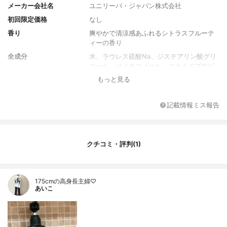
メーカー会社名
ユニリーバ・ジャパン株式会社
初回限定価格
なし
香り
爽やかで清涼感あふれるシトラスフルーテ
ィーの香り
全成分
水、ラウレス硫酸Na、ジステアリン酸グリ
コール、ジメチコノール、コカミドプロピ
ルベタイン、ヒマワリ種子油、糖脂質、タ
もっと見る
ウリン、サルビアヒスパニカ種子油、リシ
ンHCl、アルギニン、グリセリン、BG、ク
エン酸、コカミドMEA、グアーヒドロキシ
記載情報ミス報告
プロピルトリモニウムクロリド、カルボマ
ー、塩化Na、トコフェロール、ドデシルベ
ンゼンスルホン酸TEA、硫酸TEA、水酸化N
a、EDTA-2Na、安息香酸Na、フェノキシエ
クチコミ・評判(1)
タノール、ブチルカルバミン酸ヨウ化プロ
ピニル、香料
175cmの高身長主婦♡
あいこ