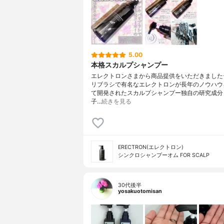
5.00
本格スカルプシャンプー
エレクトロンさまから商品提供をいただきました
リブラシで有名なエレクトロンが長年のノウハウ
て開発されたスカルプシャンプー独自の研究成分 
子…
続きを見る
ERECTRON(エレクトロン)
シンクロシャンプーオム FOR SCALP
30代後半
yosakuotomisan