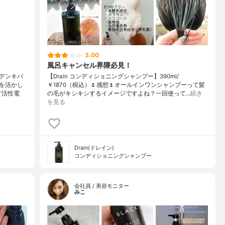
3.00
風呂キャンセル界隈必見！
デンキバ
【Drain コンディショニングシャンプー】390ml/
を活かし
￥1870（税込）🌷感想🌷オールインワンシャンプーって髪
‘活性電
の毛がキシキシするイメージですよね？一回使って…
続き
を見る
Drain(ドレイン)
コンディショニングシャンプー
会社員 / 美容モニター
みこ