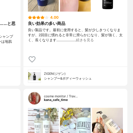
4.00
……と思
良い効果の多い商品
良い製品です。最初に使用すると、髪が少しきつくなりま
すが、2回目に慣れると非常に滑らかになり、髪が強く、太
プシャンプ
く、長くなります...................…
続きを見る
プーは地肌
ZIGEN(ジゲン)
シャンプー&ボディーウォッシュ
cosme monitor / Trav…
kana_cafe_time