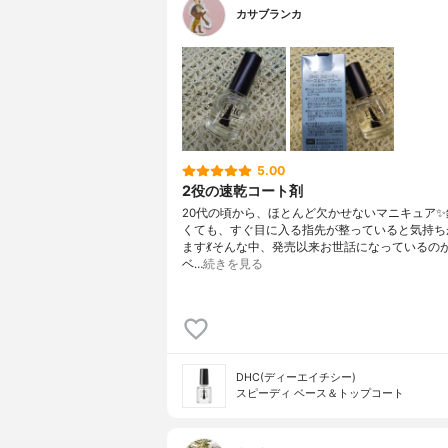
カサブランカ
5.00
2役の速乾コート剤
20代の頃から、ほとんど欠かせないマニキュア✨
くても、すぐ目に入る指先が整っていると気持ち
ます💃そんな中、発売以来お世話になっているの
ベ…
続きを見る
DHC(ディーエイチシー)
スピーディ ベース＆トップコート