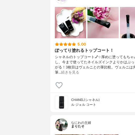
5.00
ぽってり塗れるトップコート！
シャネルのトップコート💅✨厚めに塗ってもちゃ
し、今まで使ってたネイルズインクよりかはぷっ
がる！3枚目はヴェルニとの筆比較。ヴェルニは
筆…
続きを見る
CHANEL(シャネル)
ル ジェル コート
なにわの主婦
まりたそ