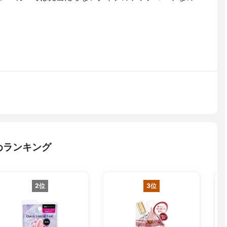
めランキング
2位
3位