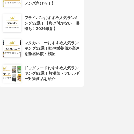
メンズ向けも！】
フライパンおすすめ人気ランキ
ング52選！【焦げ付かない・長
持ち！2026最新】
MAJOLICA MAJORCA(マジ
ettusais(エテュセ)
ョリカ マジョルカ)
クイックトップコート
マヌカハニーおすすめ人気ラン
ガラスドロップジェルコート
3.82
(10)
キング52選！味や栄養価の高さ
3.82
¥1,045
(2)
を徹底比較・検証
¥794
ドッグフードおすすめ人気ラン
キング52選！無添加・アレルギ
ー対策商品を紹介