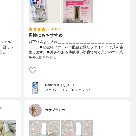
4.00
！
男性にもおすすめ
rのジェルコ
以下公式より抜粋＿＿＿＿＿＿＿＿＿＿＿＿＿＿＿＿＿＿
 固まっ
＿＿＿●超微細ファイバー配合超微細ファイバーで爪を強
見る
化します。●厚みのある塗膜厚い塗膜で薄く欠けやすい爪
を外…
続きを見る
Nailist(ネイリスト)
ファイバーイン​プロテクション
ア…
カサブランカ