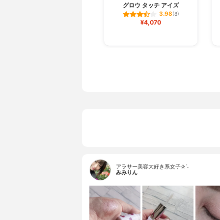
グロウ タッチ アイズ
3.98
(8)
¥4,070
アラサー美容大好き系女子✰ˊ˗
みみりん