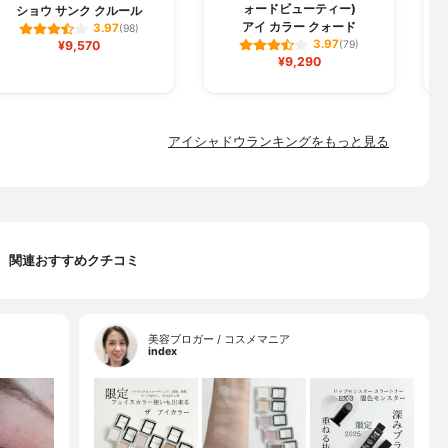
ォードビューティー)
ショウ サンク クルール
アイ カラー クォード
3.97
(98)
3.97
¥9,570
(79)
¥9,290
アイシャドウランキングをもっと見る
関連おすすめクチコミ
美容ブロガー / コスメマニア
index