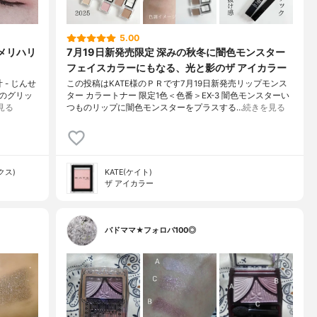
5.00
とメリハリ
7月19日新発売限定 深みの秋冬に闇色モンスター
フェイスカラーにもなる、光と影のザ アイカラー
 - じんせ
この投稿はKATE様のＰＲです7月19日新発売リップモンス
類のグリッ
ター カラートナー 限定1色＜色番＞EX-3 闇色モンスターい
見る
つものリップに闇色モンスターをプラスする…
続きを見る
クス)
KATE(ケイト)
ザ アイカラー
バドママ★フォロバ100◎