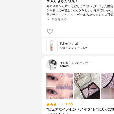
ラメ好きさん必見！
発売当初からずっと欲しくてやっとGETした限定
シャドウ🥺💓色といい､ツヤといい最高でしかない
定デザインのキャットガールもめちゃくちゃ可愛
レ…
続きを見る
Fujiko(フジコ)
シェイクシャドウ SV
美容系インフルエンサー
satomi
3.00
"ピュアなイノセントメイク"も"大人っぽ