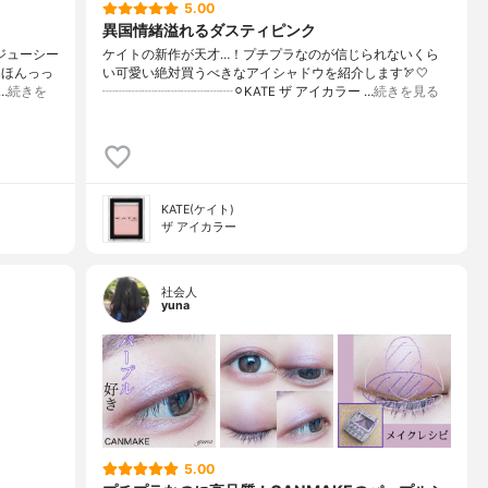
5.00
異国情緒溢れるダスティピンク
ジューシー
ケイトの新作が天才…！プチプラなのが信じられないくら
込ほんっっ
い可愛い絶対買うべきなアイシャドウを紹介します🏹🤍
…
続きを
┈┈┈┈┈┈┈┈┈┈⚪︎KATE ザ アイカラー …
続きを見る
KATE(ケイト)
ザ アイカラー
社会人
yuna
5.00