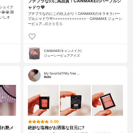
プチプラなのに高品質！CANMAKEのパープルシ
ャドウ💜
シェイク
😭.限
プチプラなのにこの仕上がり！CANMAKEのキラキラパー
いしオ
プルシャドウ💜⭐️⭐️⭐️⭐️⭐️⭐️⭐️⭐️⭐️⭐️⭐️⭐️⭐️⭐️・CANMAKE ジューシ
ーピュア…
続きを見る
CANMAKE(キャンメイク)
ジューシーピュアアイズ
My favorite♡My free …
thihi
5.00
濡れ艶メ
絶妙な塩梅がお洒落な目元に?