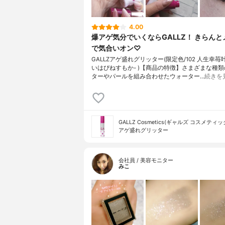
4.00
爆アゲ気分でいくならGALLZ！ きらん
で気合いオン♡
GALLZアゲ盛れグリッター(限定色/102 人生幸苺叶
いはぴねすもか- )【商品の特徴】さまざまな種
ターやパールを組み合わせたウォーター…
続きを
GALLZ Cosmetics(ギャルズ コスメティッ
アゲ盛れグリッター
会社員 / 美容モニター
みこ