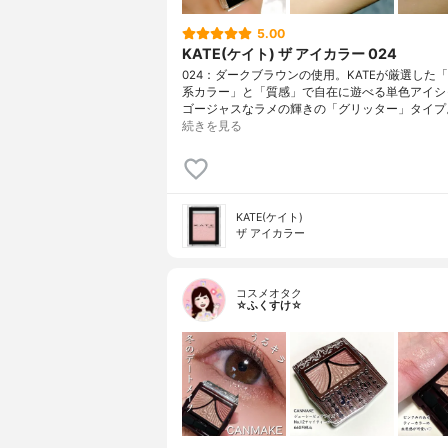
5.00
KATE(ケイト) ザ アイカラー 024
024：ダークブラウンの使用。KATEが厳選した
系カラー」と「質感」で自在に遊べる単色アイシ
ゴージャスなラメの輝きの「グリッター」タイプ
続きを見る
KATE(ケイト)
ザ アイカラー
コスメオタク
☆ふくすけ☆