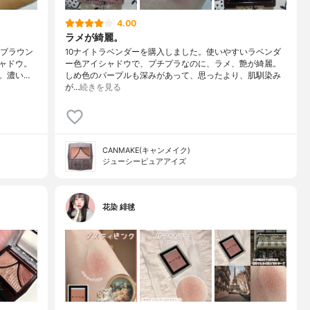
4.00
ラメが綺麗。
「ブラウン
10ナイトラベンダーを購入しました。使いやすいラベンダ
ャドウ。
ー色アイシャドウで、プチプラなのに、ラメ、艶が綺麗。
。濃い…
しめ色のパープルも深みがあって、思ったより、肌馴染み
が…
続きを見る
CANMAKE(キャンメイク)
ジューシーピュアアイズ
花染 緋毬