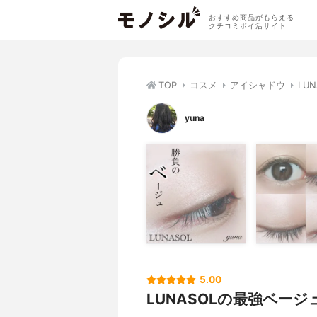
おすすめ商品がもらえる
クチコミポイ活サイト
TOP
コスメ
アイシャドウ
LU
yuna
5.00
LUNASOLの最強ベージ