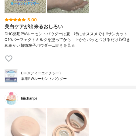
5.00
美白ケアが出来るおしろい
DHC薬用PWルーセントパウダーは夏、特にオススメです‼️サンカット
Q10パーフェクトミルクを塗ってから、上からパッとつけるだけ👍️💮き
め細かい超微粒子パウダー…
続きを見る
DHC(ディーエイチシー)
薬用PWルーセントパウダー
hiichanpi