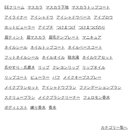
EEクリーム
マスカラ
マスカラ下地
マスカラトップコート
アイライナー
アイシャドウ
アイシャドウベース
アイブロウ
ホットビューラー
アイプチ
つけまつげ
つけまつげのり
眉ティント
眉マスカラ
眉毛テンプレート
マニキュア
ネイルシール
ネイルトップコート
ネイルベースコート
フットネイルシール
ネイルオイル
除光液
ネイルケアセット
爪やすり・爪磨き
リップ
クレヨンリップ
リップオイル
リップコート
ビューラー
パフ
メイクキープスプレー
メイクブラシセット
アイシャドウブラシ
ファンデーションブラシ
スクリューブラシ
メイクブラシクリーナー
フェロモン香水
ボディミスト
練り香水
香水
カテゴリ一覧へ