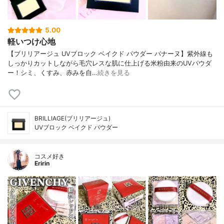
5.00
軽いつけ心地
【ブリリアージュ UVブロック ベイクド パウダー バナーヌ】紫外線も
しっかりカットしながら毛穴レスな肌に仕上げる米粉由来のUVパウダ
ー！シミ、くすみ、赤みを自…
続きを見る
BRILLIAGE(ブリリアージュ)
UVブロック ベイクド パウダー
コスメ好き
Eririn