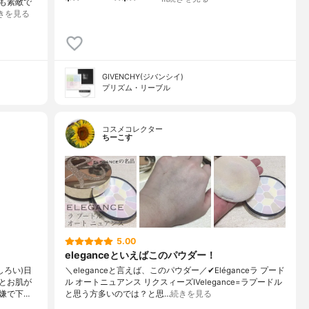
も素敵で
きを見る
GIVENCHY(ジバンシイ)
プリズム・リーブル
コスメコレクター
ちーこす
5.00
eleganceといえばこのパウダー！
しろい)日
＼eleganceと言えば、このパウダー／✔︎Eléganceラ プード
とお肌が
ル オートニュアンス リクスィーズⅣelegance=ラプードル
嫌で下…
と思う方多いのでは？と思…
続きを見る