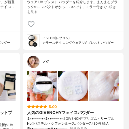
ー」が新登
ウェア UV プレスト パウダーを紹介します。まんまるブラ
テイ ロ…
ックのコンパクトがかっこいいです。ミラー付きで…
続き
を見る
REVLON(レブロン)
パウダー
カラーステイ ロングウェア UV プレスト パウダー
メグ
5.00
マットプ
人気のGIVENCHYフェイスパウダー
✼••┈┈┈┈••✼••┈┈┈┈••✼GIVENCHYプリズム・リーブル
No.1パステル・シフォンルースパウダー7,480円 税込
方里新作UV
✼••┈┈┈┈••✼••┈┈┈…
続きを見る