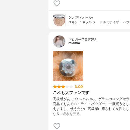
Dior(ディオール)
スキン ミネラル ヌード ルミナイザー パ
ブロガー♡美容好き
miomio
3.00
これも大ファンです
高級感があっていい匂いの、ゲランのロングセラ
商品でもあるハイライトパウダー。一度買うとし
えますし、使うたびに高級感に癒されて女性らし
なり…
続きを見る