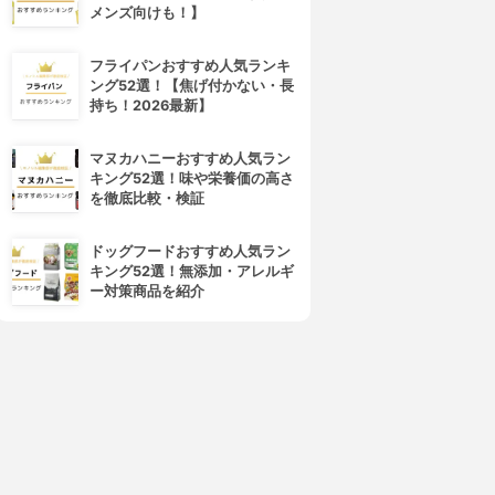
メンズ向けも！】
フライパンおすすめ人気ランキ
ング52選！【焦げ付かない・長
持ち！2026最新】
4位
5位
マヌカハニーおすすめ人気ラン
キング52選！味や栄養価の高さ
を徹底比較・検証
ドッグフードおすすめ人気ラン
キング52選！無添加・アレルギ
ー対策商品を紹介
NLY MINERALS(オンリーミ
NARS(ナーズ)
ネラル)
ライトリフレクティングセッテ
マーブルフェイスパウダー シ
ィングパウダー プレスト N
マー
3.94
(33)
3.95
(7)
¥3,350
¥4,950