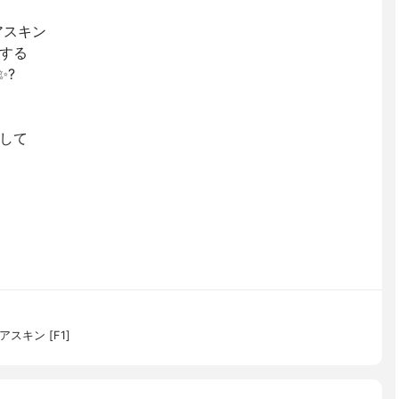
アスキン
タする
✨?
して
スキン [F1]