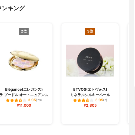
ランキング
2位
3位
O
Elégance(エレガンス)
ETVOS(エトヴォス)
ラ プードル オートニュアンス
ミネラルシルキーベール
3.95
3.95
(79)
(7)
¥11,000
¥2,805