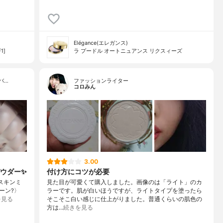
Elégance(エレガンス)
1]
ラ プードル オートニュアンス リクスィーズ
バ…
ファッションライター
コロみん
3.00
ウダー✨
付け方にコツが必要
ルスキンミ
見た目が可愛くて購入しました。画像のは「ライト」のカ
ン?️〉
ラーです。肌が白いほうですが、ライトタイプを塗ったら
を見る
そこそこ白い感じに仕上がりました。普通くらいの肌色の
方は…
続きを見る