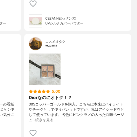
CEZANNE(セザンヌ)
ウダー
UVシルクカバーパウダー
コスメオタク
w_cana
5.00
Diorなのにオトク！？
ーの看板
005コッパーゴールドを購入。こちらは本来はハイライト
ばらく使
やチークとして使うパレットですが、私はアイシャドウと
い気分に
して使っています。各色にピンクラメの入った白味ベージ
ュ…
続きを見る