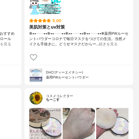
5.00
美肌対策とuv対策
！おすすめ
✼••┈┈••✼••┈┈••✼••┈┈••✼••┈┈••✼薬用PWルーセ
トロール
ントパウダーコロナで毎日マスクをつけての生活。当然メ
を見る
イクも手抜きに。どうせマスクだからー…
続きを見る
DHC(ディーエイチシー)
薬用PWルーセントパウダー
コスメコレクター
ちーこす