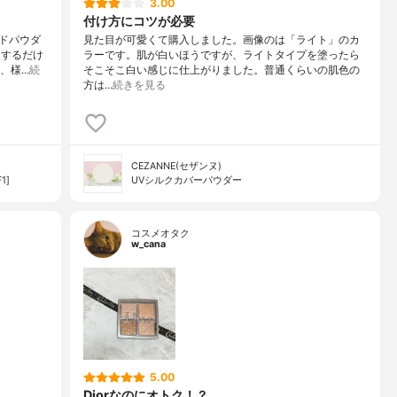
3.00
付け方にコツが必要
ドパウダ
見た目が可愛くて購入しました。画像のは「ライト」のカ
タするだけ
ラーです。肌が白いほうですが、ライトタイプを塗ったら
、様…
続
そこそこ白い感じに仕上がりました。普通くらいの肌色の
方は…
続きを見る
CEZANNE(セザンヌ)
1]
UVシルクカバーパウダー
コスメオタク
w_cana
5.00
Diorなのにオトク！？