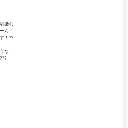
！
馴染む
ーん！
す！??
うな
??
に