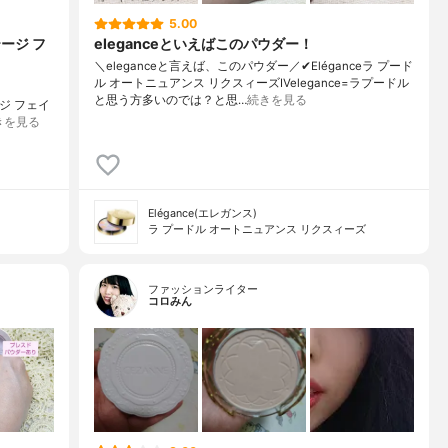
5.00
ージ フ
eleganceといえばこのパウダー！
＼eleganceと言えば、このパウダー／✔︎Eléganceラ プード
ル オートニュアンス リクスィーズⅣelegance=ラプードル
と思う方多いのでは？と思…
続きを見る
ージ フェイ
きを見る
Elégance(エレガンス)
ラ プードル オートニュアンス リクスィーズ
ファッションライター
コロみん