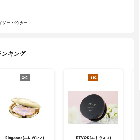
イザー パウダー
ランキング
2位
3位
O
Elégance(エレガンス)
ETVOS(エトヴォス)