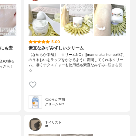
5.00
にも安
素直なみずみずしいクリーム
【なめらか本舗】「クリームNC」@nameraka_honpo豆乳
のうるおいをラップをかけるように密閉してくれるクリー
税込)○塗る
ム。凄くテクスチャーも使用感も素直なみずみ…
続きを見
っさら！
る
なめらか本舗
クリーム NC
ネイリスト
ｍ