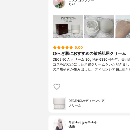
コスメコレクター
もい
5.00
ゆらぎ肌におすすめの敏感肌用クリーム
DECENCIA クリーム 30g 税込6380円今年、美
コスを総なめにした角質クリームをいただきまし
の角層研究が生み出した、ディセンシア独…
続き
DECENCIA(ディセンシア)
クリーム
美容大好き女子大生
優亜