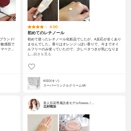
4.00
初めてのレチノール
ブランド!
初めて使ったレチノール化粧品でしたが、A反応が全くあり
性敏感肌で
ませんでした。香りはオレンジっぽい香りで、今までオイ
ドマーク…
ルフリーのみ使っていたので、少しベタつきが気になりま
し…
続きを見る
KISO(キソ)
スーパーリンクルクリームVA
美人百花専属読者モデルflowes / …
北村晴加