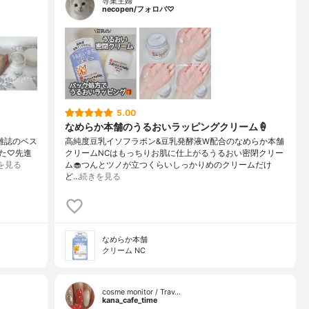
専業主婦
necopen/フォロバ♡
5.00
なめらか本舗のうるおいラッピングクリーム🍦
容雑誌のベス
高純度豆乳イソフラボン&豆乳発酵液W配合のなめらか本舗
た♡先進
クリームNCはもっちりお肌に仕上がるうるおい密閉クリー
を見る
ム🧁つんとツノが立つくらいしっかりめのクリームだけ
ど…
続きを見る
なめらか本舗
クリーム NC
cosme monitor / Trav…
kana_cafe_time