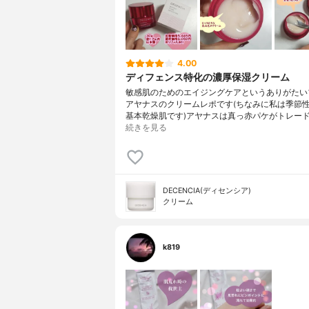
4.00
ディフェンス特化の濃厚保湿クリーム
敏感肌のためのエイジングケアというありがたい
アヤナスのクリームレポです(ちなみに私は季節
基本乾燥肌です)アヤナスは真っ赤パケがトレー
続きを見る
DECENCIA(ディセンシア)
クリーム
k819