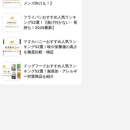
メンズ向けも！】
フライパンおすすめ人気ランキ
ング52選！【焦げ付かない・長
持ち！2026最新】
ORBIS(オルビス)
Hautschild(ハウトシールド)
オルビスユー モイスチャー
美容EQクリーム
マヌカハニーおすすめ人気ラン
3.86
3.86
(11)
(2)
キング52選！味や栄養価の高さ
¥2,500
¥3,188
を徹底比較・検証
ドッグフードおすすめ人気ラン
キング52選！無添加・アレルギ
ー対策商品を紹介