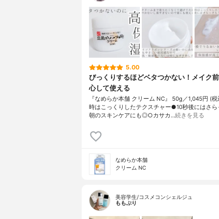
5.00
びっくりするほどベタつかない！メイク前
心して使える
『なめらか本舗 クリーム NC』 50g／1,045円 (
時はこっくりしたテクスチャー●10秒後にはさら
朝のスキンケアにも◎○カサカ…
続きを見る
なめらか本舗
クリーム NC
美容学生/コスメコンシェルジュ
ももぷり