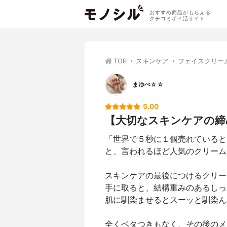
おすすめ商品がもらえる
クチコミポイ活サイト
TOP
スキンケア
フェイスクリー
まゆぺ☆☆
5.00
【大切なスキンケアの締
「世界で５秒に１個売れていると
と、言われるほど人気のクリーム
スキンケアの最後につけるクリー
手に取ると、結構重みのあるしっ
肌に馴染ませるとスーッと馴染ん
全くベタつきもなく、その後のメ