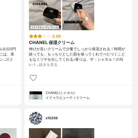
3.00
CHANEL 保湿クリーム
9,020円
伸びが良いクリームで少量でしっかり保湿される！時間が
には、美
経っても、もっちりとした肌を保ってくれてべたつくこと
ン…
続き
もなくツヤを出してくれる♪香りは、ザ・シャネル！の匂
い！…
続きを見る
CHANEL(シャネル)
イドゥラビューティクリーム
x15256