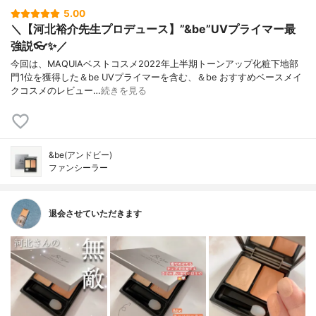
5.00
＼【河北裕介先生プロデュース】”&be”UVプライマー最
強説👓✨／
今回は、MAQUIAベストコスメ2022年上半期トーンアップ化粧下地部
門1位を獲得した＆be UVプライマーを含む、＆be おすすめベースメイ
クコスメのレビュー…
続きを見る
&be(アンドビー)
ファンシーラー
退会させていただきます