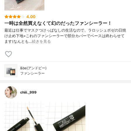
4.00
一時は全然買えなくて幻のだったファンシーラー！
最近は仕事でマスクつけっぱなしの生活なので、ラロッシュポゼの日焼
け止め下地+これのファンシーラーで部分カバーでベースは終わらせて
ます(なんとも…
続きを見る
&be(アンドビー)
ファンシーラー
chiii._999