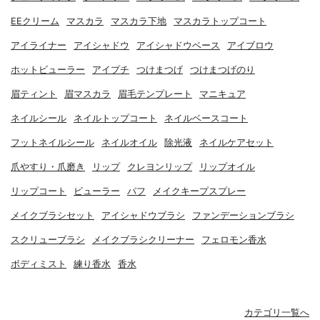
EEクリーム
マスカラ
マスカラ下地
マスカラトップコート
アイライナー
アイシャドウ
アイシャドウベース
アイブロウ
ホットビューラー
アイプチ
つけまつげ
つけまつげのり
眉ティント
眉マスカラ
眉毛テンプレート
マニキュア
ネイルシール
ネイルトップコート
ネイルベースコート
フットネイルシール
ネイルオイル
除光液
ネイルケアセット
爪やすり・爪磨き
リップ
クレヨンリップ
リップオイル
リップコート
ビューラー
パフ
メイクキープスプレー
メイクブラシセット
アイシャドウブラシ
ファンデーションブラシ
スクリューブラシ
メイクブラシクリーナー
フェロモン香水
ボディミスト
練り香水
香水
カテゴリ一覧へ