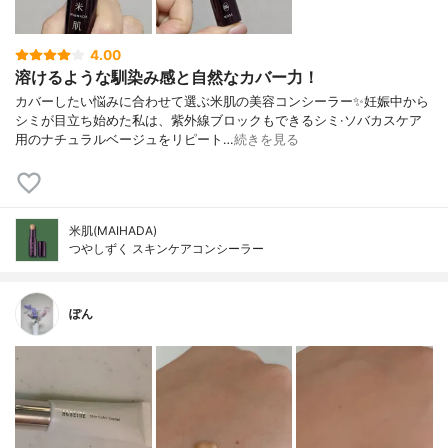
4.00
溶けるような馴染み感と自然なカバー力！
カバーしたい悩みに合わせて選ぶ米肌の美容コンシーラー✨妊娠中から
シミが目立ち始めた私は、紫外線ブロックもできるシミ·ソバカスケア
用のナチュラルベージュをリピート…
続きを見る
米肌(MAIHADA)
つやしずく スキンケアコンシーラー
ぽん