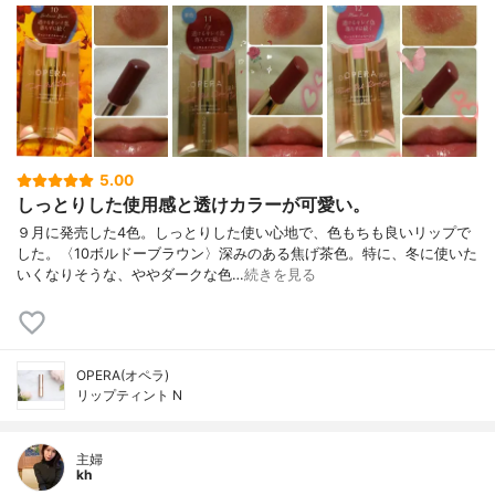
5.00
しっとりした使用感と透けカラーが可愛い。
９月に発売した4色。しっとりした使い心地で、色もちも良いリップで
した。〈10ボルドーブラウン〉深みのある焦げ茶色。特に、冬に使いた
いくなりそうな、ややダークな色…
続きを見る
OPERA(オペラ)
リップティント N
主婦
kh