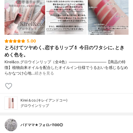
5.00
とろけてツヤめく､恋するリップ💄 今日のワタシに､とき
めく色を。
Kirei&co.グロウインリップ（全4色）──────────────【商品の特
徴】植物由来オイルを配合したオイルイン仕様でうるおいを感じるなめ
らかなつけ心地…
続きを見る
Kirei＆co.(キレイアンドコー)
グロウインリップ
バドママ★フォロバ100◎