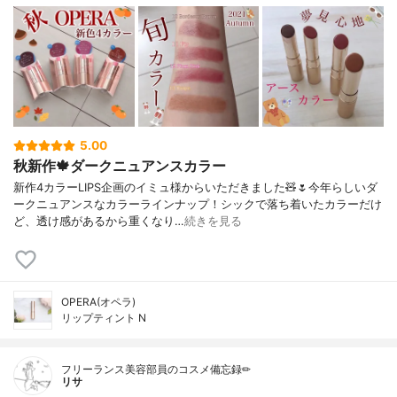
5.00
秋新作🍁ダークニュアンスカラー
新作4カラーLIPS企画のイミュ様からいただきました🧸🌷今年らしいダ
ークニュアンスなカラーラインナップ！シックで落ち着いたカラーだけ
ど、透け感があるから重くなり…
続きを見る
OPERA(オペラ)
リップティント N
フリーランス美容部員のコスメ備忘録✏︎
リサ