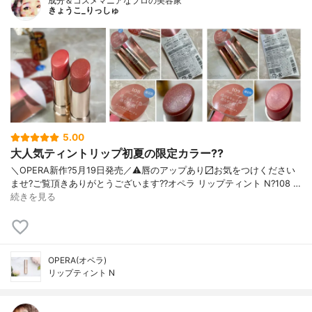
成分＆コスメマニアなプロの美容家
きょうこ_りっしゅ
5.00
大人気ティントリップ初夏の限定カラー??
＼OPERA新作?5月19日発売／ ⚠️唇のアップあり〼 お気をつけください
ませ? ご覧頂きありがとうございます? ?オペラ リップティント N ?108 …
続きを見る
OPERA(オペラ)
リップティント N