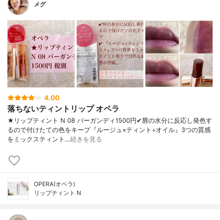
メグ
4.00
落ちないティントリップ オペラ
★リップティント N 08 バーガンディ1500円✔︎唇の水分に反応し発色す
るので付けたての色をキープ『ルージュ×ティント÷オイル』3つの質感
をミックスティント…
続きを見る
OPERA(オペラ)
リップティント N