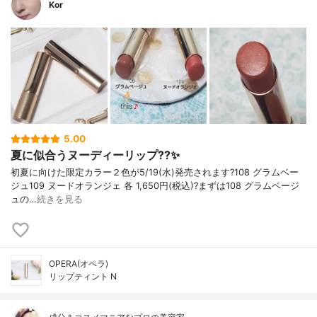
Kor
5.00
夏に似合うヌーディーリップ??✨
初夏に向けた限定カラー２色が5/19(水)発売されます?108 グラムベー
ジュ109 ヌードオランジェ 各 1,650円(税込)?まずは108 グラムベージ
ュの…
続きを見る
OPERA(オペラ)
リップティント N