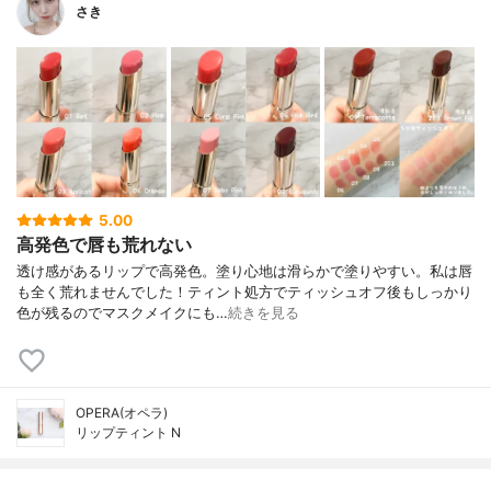
さき
5.00
高発色で唇も荒れない
透け感があるリップで高発色。塗り心地は滑らかで塗りやすい。 私は唇
も全く荒れませんでした！ ティント処方でティッシュオフ後もしっかり
色が残るのでマスクメイクにも…
続きを見る
OPERA(オペラ)
リップティント N