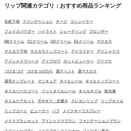
リップ関連カテゴリ：おすすめ商品ランキング
化粧下地
ファンデーション
チーク
コンシーラー
フェイスパウダー
ハイライト
シェーディング
ブロンザー
BBクリーム
CCクリーム
DDクリーム
EEクリーム
マスカラ
マスカラ下地
マスカラトップコート
アイライナー
アイシャドウ
アイシャドウベース
アイブロウ
ホットビューラー
アイプチ
つけまつげ
つけまつげのり
眉ティント
眉マスカラ
眉毛テンプレート
マニキュア
ネイルシール
ネイルトップコート
ネイルベースコート
フットネイルシール
ネイルオイル
除光液
ネイルケアセット
爪やすり・爪磨き
クレヨンリップ
リップオイル
リップコート
ビューラー
パフ
メイクキープスプレー
メイクブラシセット
アイシャドウブラシ
ファンデーションブラシ
スクリューブラシ
メイクブラシクリーナー
フェロモン香水