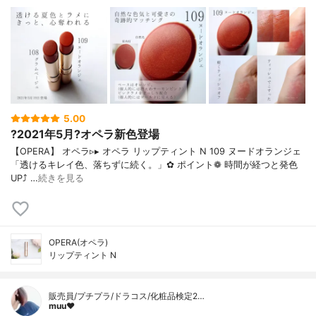
5.00
?2021年5月?オペラ新色登場
【OPERA】 オペラ▹▸ オペラ リップティント N 109 ヌードオランジェ
「透けるキレイ色、落ちずに続く。」✿ ポイント❁︎ 時間が経つと発色
UP⤴ …
続きを見る
OPERA(オペラ)
リップティント N
販売員/プチプラ/ドラコス/化粧品検定2…
muu❤︎