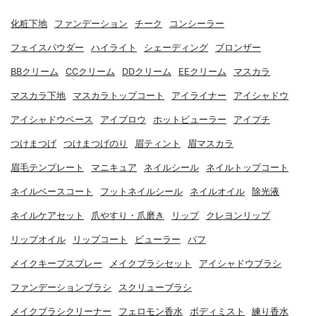
化粧下地
ファンデーション
チーク
コンシーラー
フェイスパウダー
ハイライト
シェーディング
ブロンザー
BBクリーム
CCクリーム
DDクリーム
EEクリーム
マスカラ
マスカラ下地
マスカラトップコート
アイライナー
アイシャドウ
アイシャドウベース
アイブロウ
ホットビューラー
アイプチ
つけまつげ
つけまつげのり
眉ティント
眉マスカラ
眉毛テンプレート
マニキュア
ネイルシール
ネイルトップコート
ネイルベースコート
フットネイルシール
ネイルオイル
除光液
ネイルケアセット
爪やすり・爪磨き
リップ
クレヨンリップ
リップオイル
リップコート
ビューラー
パフ
メイクキープスプレー
メイクブラシセット
アイシャドウブラシ
ファンデーションブラシ
スクリューブラシ
メイクブラシクリーナー
フェロモン香水
ボディミスト
練り香水