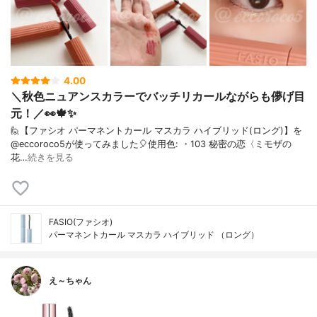
4.00
＼秋色ニュアンスカラーでバッチリカールながらも儚げ目
元！／👀🍁✨
⁡🙋【ファシオ パーマネントカール マスカラ ハイブリッド(ロング)】を
@eccoroco5が使ってみました🎈⁡⁡⁡⁡⁡使用色: ・103 秘密の恋〈ミモザの
花…
続きを見る
FASIO(ファシオ)
パーマネントカール マスカラ ハイブリッド （ロング）
え～ちゃん