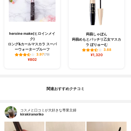
heroine make(ヒロインメイ
蒟蒻しゃぼん
ク)
蒟蒻めもとパッチリ乙女マスカ
ロング&カールマスカラ スーパ
ラ ぼりゅーむ
ーウォータープルーフ
3.68
3.97
(79)
¥1,320
¥802
関連おすすめクチコミ
コスメと口コミが大好きな専業主婦
kirakiranoriko