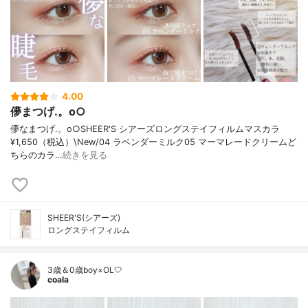
4.00
儚まつげ.。o○
儚なまつげ.。o○SHEER'S シアーズロングステイフィルムマスカラ
¥1,650（税込）\New/04 ラベンダーミルク05 マーマレードクリームど
ちらのカラ…
続きを見る
SHEER'S(シアーズ)
ロングステイフィルム
3歳＆0歳boy×OL🤍
coala