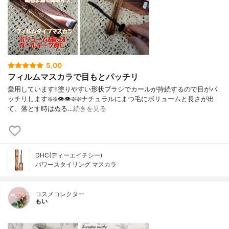
5.00
フィルムマスカラで目もとパッチリ
愛用しています‼️塗りやすい形状ブラシでカールが持続するので目がパ
ッチリします❇️❇️👁️👁️❇️❇️ナチュラルにまつ毛にボリュームと長さが出
て、落とす時はぬる…
続きを見る
DHC(ディーエイチシー)
パワースタイリング マスカラ
コスメコレクター
もい