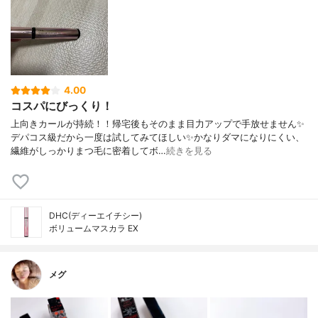
4.00
コスパにびっくり！
上向きカールが持続！！帰宅後もそのまま目力アップで手放せません✨
デパコス級だから一度は試してみてほしい✨かなりダマになりにくい、
繊維がしっかりまつ毛に密着してボ…
続きを見る
DHC(ディーエイチシー)
ボリュームマスカラ EX
メグ