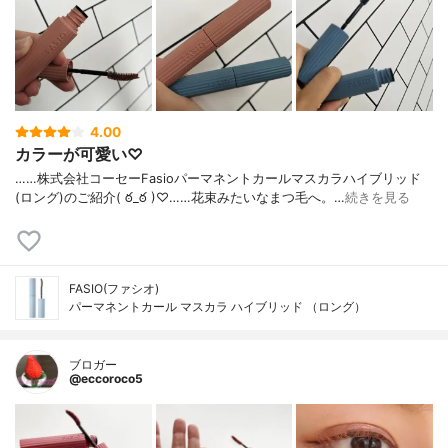
4.00
カラーが可愛い♡
……⁡株式会社コーセー⁡⁡Fasio⁡⁡パーマネントカールマスカラ⁡ハイブリッド
(ロング)⁡⁡のご紹介( ఠ_ఠ )♡⁡……⁡⁡⁡⁡花束みたいなまつ毛へ。⁡⁡⁡…
続きを見る
FASIO(ファシオ)
パーマネントカール マスカラ ハイブリッド （ロング）
ブロガー
@eccoroco5