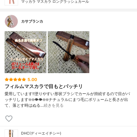
マッカラ マスカラ ロングラッシュカール
カサブランカ
5.00
フィルムマスカラで目もとパッチリ
愛用しています‼️塗りやすい形状ブラシでカールが持続するので目がパ
ッチリします❇️❇️👁️👁️❇️❇️ナチュラルにまつ毛にボリュームと長さが出
て、落とす時はぬる…
続きを見る
DHC(ディーエイチシー)