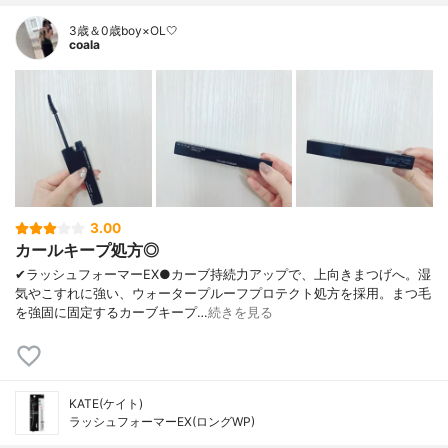
3歳＆0歳boy×OL🤍
coala
3.00
カールキープ処方◎
✔︎ラッシュフォーマーEX●カーブ持続力アップで、上向きまつげへ。湿
気やこすれに強い、ウォータープルーフプロテクト処方を採用。まつ毛
を強固に固定するカーブキープ…
続きを見る
KATE(ケイト)
ラッシュフォーマーEX(ロングWP)