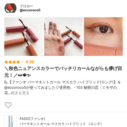
ブロガー
@eccoroco5
4.00
＼秋色ニュアンスカラーでバッチリカールながらも儚げ目
元！／👀🍁✨
⁡🙋【ファシオ パーマネントカール マスカラ ハイブリッド(ロング)】を
@eccoroco5が使ってみました🎈⁡⁡⁡⁡⁡使用色: ・103 秘密の恋〈ミモザの
花…
続きを見る
FASIO(ファシオ)
パーマネントカール マスカラ ハイブリッド （ロング）