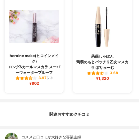
heroine make(ヒロインメイ
蒟蒻しゃぼん
ク)
蒟蒻めもとパッチリ乙女マスカ
ロング&カールマスカラ スーパ
ラ ぼりゅーむ
ーウォータープルーフ
3.68
3.97
(79)
¥1,320
¥802
関連おすすめクチコミ
コスメと口コミが大好きな専業主婦