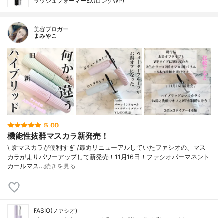
ラッシュフォーマーEX(ロングWP)
美容ブロガー
まみやこ
5.00
機能性抜群マスカラ新発売！
\ 新マスカラが便利すぎ /⁡⁡最近リニューアルしていたファシオ⁡の、マス
カラがよりパワーアップして新発売！11月16日！⁡⁡⁡⁡ファシオパーマネント
カールマス…
続きを見る
FASIO(ファシオ)