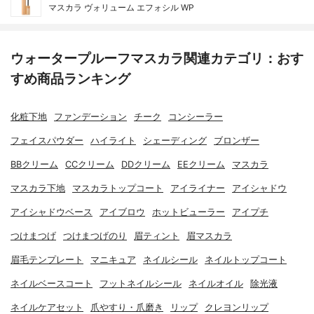
マスカラ ヴォリューム エフォシル WP
ウォータープルーフマスカラ関連カテゴリ：おす
すめ商品ランキング
化粧下地
ファンデーション
チーク
コンシーラー
フェイスパウダー
ハイライト
シェーディング
ブロンザー
BBクリーム
CCクリーム
DDクリーム
EEクリーム
マスカラ
マスカラ下地
マスカラトップコート
アイライナー
アイシャドウ
アイシャドウベース
アイブロウ
ホットビューラー
アイプチ
つけまつげ
つけまつげのり
眉ティント
眉マスカラ
眉毛テンプレート
マニキュア
ネイルシール
ネイルトップコート
ネイルベースコート
フットネイルシール
ネイルオイル
除光液
ネイルケアセット
爪やすり・爪磨き
リップ
クレヨンリップ