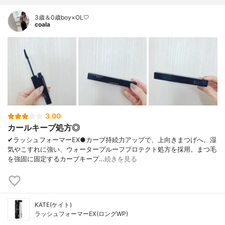
3歳＆0歳boy×OL🤍
coala
3.00
カールキープ処方◎
✔︎ラッシュフォーマーEX●カーブ持続力アップで、上向きまつげへ。湿
気やこすれに強い、ウォータープルーフプロテクト処方を採用。まつ毛
を強固に固定するカーブキープ…
続きを見る
KATE(ケイト)
ラッシュフォーマーEX(ロングWP)