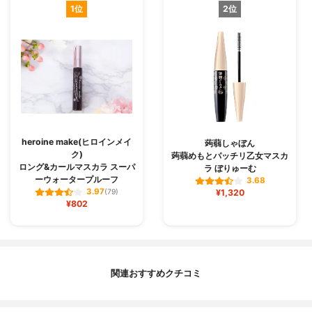
1位
2位
heroine make(ヒロインメイ
蒟蒻しゃぼん
ク)
蒟蒻めもとパッチリ乙女マスカ
ロング&カールマスカラ スーパ
ラ ぼりゅーむ
ーウォータープルーフ
3.68
3.97
(79)
¥1,320
¥802
関連おすすめクチコミ