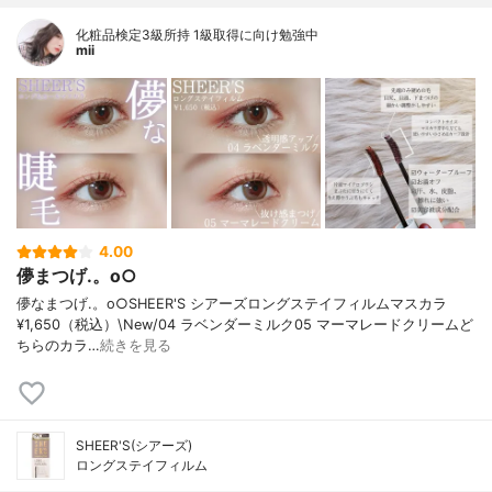
化粧品検定3級所持 1級取得に向け勉強中
mii
4.00
儚まつげ.。o○
儚なまつげ.。o○SHEER'S シアーズロングステイフィルムマスカラ
¥1,650（税込）\New/04 ラベンダーミルク05 マーマレードクリームど
ちらのカラ…
続きを見る
SHEER'S(シアーズ)
ロングステイフィルム