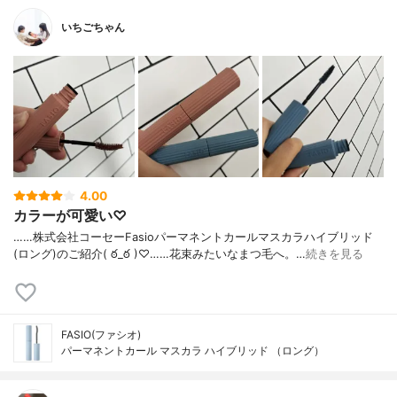
いちごちゃん
4.00
カラーが可愛い♡
……⁡株式会社コーセー⁡⁡Fasio⁡⁡パーマネントカールマスカラ⁡ハイブリッド
(ロング)⁡⁡のご紹介( ఠ_ఠ )♡⁡……⁡⁡⁡⁡花束みたいなまつ毛へ。⁡⁡⁡…
続きを見る
FASIO(ファシオ)
パーマネントカール マスカラ ハイブリッド （ロング）