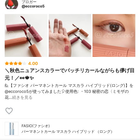
ブロガー
@eccoroco5
4.00
＼秋色ニュアンスカラーでバッチリカールながらも儚げ目
元！／👀🍁✨
⁡🙋【ファシオ パーマネントカール マスカラ ハイブリッド(ロング)】を
@eccoroco5が使ってみました🎈⁡⁡⁡⁡⁡使用色: ・103 秘密の恋〈ミモザの
花…
続きを見る
FASIO(ファシオ)
パーマネントカール マスカラ ハイブリッド （ロング）