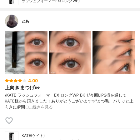
ラッシュフォーマーEX(ロングWP)
とあ
4.00
上向きまつげ👀
\KATE ラッシュフォーマーEX ロングWP BK-1/今回LIPS様を通して
KATE様から頂きました！ありがとうございます✨"まつ毛、バリッと上
向きに瞬間ロ…
続きを見る
KATE(ケイト)