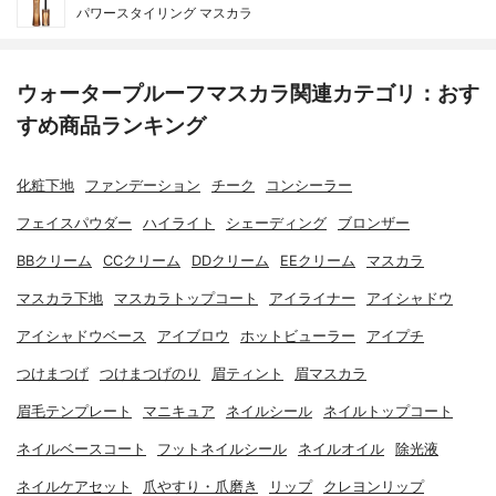
パワースタイリング マスカラ
ウォータープルーフマスカラ関連カテゴリ：おす
すめ商品ランキング
化粧下地
ファンデーション
チーク
コンシーラー
フェイスパウダー
ハイライト
シェーディング
ブロンザー
BBクリーム
CCクリーム
DDクリーム
EEクリーム
マスカラ
マスカラ下地
マスカラトップコート
アイライナー
アイシャドウ
アイシャドウベース
アイブロウ
ホットビューラー
アイプチ
つけまつげ
つけまつげのり
眉ティント
眉マスカラ
眉毛テンプレート
マニキュア
ネイルシール
ネイルトップコート
ネイルベースコート
フットネイルシール
ネイルオイル
除光液
ネイルケアセット
爪やすり・爪磨き
リップ
クレヨンリップ