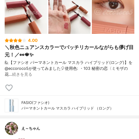
4.00
＼秋色ニュアンスカラーでバッチリカールながらも儚げ目
元！／👀🍁✨
⁡🙋【ファシオ パーマネントカール マスカラ ハイブリッド(ロング)】を
@eccoroco5が使ってみました🎈⁡⁡⁡⁡⁡使用色: ・103 秘密の恋〈ミモザの
花…
続きを見る
FASIO(ファシオ)
パーマネントカール マスカラ ハイブリッド （ロング）
え～ちゃん