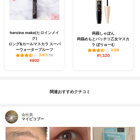
heroine make(ヒロインメイ
蒟蒻しゃぼん
ク)
蒟蒻めもとパッチリ乙女マスカ
ロング&カールマスカラ スーパ
ラ ぼりゅーむ
ーウォータープルーフ
3.68
3.97
(79)
¥1,320
¥802
関連おすすめクチコミ
会社員
マイピコブー