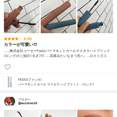
4.00
カラーが可愛い♡
……⁡株式会社コーセー⁡⁡Fasio⁡⁡パーマネントカールマスカラ⁡ハイブリッド
(ロング)⁡⁡のご紹介( ఠ_ఠ )♡⁡……⁡⁡⁡⁡花束みたいなまつ毛へ。⁡⁡⁡…
続きを見る
FASIO(ファシオ)
パーマネントカール マスカラ ハイブリッド （ロング）
ブロガー
@eccoroco5