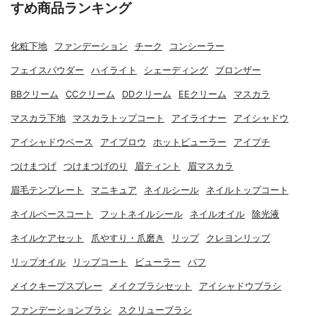
すめ商品ランキング
化粧下地
ファンデーション
チーク
コンシーラー
フェイスパウダー
ハイライト
シェーディング
ブロンザー
BBクリーム
CCクリーム
DDクリーム
EEクリーム
マスカラ
マスカラ下地
マスカラトップコート
アイライナー
アイシャドウ
アイシャドウベース
アイブロウ
ホットビューラー
アイプチ
つけまつげ
つけまつげのり
眉ティント
眉マスカラ
眉毛テンプレート
マニキュア
ネイルシール
ネイルトップコート
ネイルベースコート
フットネイルシール
ネイルオイル
除光液
ネイルケアセット
爪やすり・爪磨き
リップ
クレヨンリップ
リップオイル
リップコート
ビューラー
パフ
メイクキープスプレー
メイクブラシセット
アイシャドウブラシ
ファンデーションブラシ
スクリューブラシ