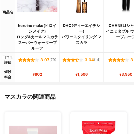
商品名
heroine make(ヒロイ
DHC(ディーエイチシ
CHANEL(シ
ンメイク)
ー)
イニミタブル 
ロング&カールマスカラ
パワースタイリング マ
ープルー
スーパーウォータープ
スカラ
ルーフ
口コミ
3.97
(79)
3.04
(14)
3
評価
値段
¥802
¥1,596
¥3,950
料金
マスカラの関連商品