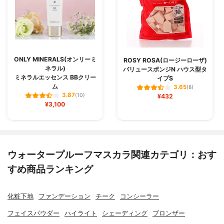
ONLY MINERALS(オンリーミ
ROSY ROSA(ロージーローザ)
ネラル)
バリュースポンジN ハウス型タ
ミネラルエッセンス BBクリー
イプS
ム
3.65
(8)
3.87
(10)
¥432
¥3,100
ウォータープルーフマスカラ関連カテゴリ：おす
すめ商品ランキング
化粧下地
ファンデーション
チーク
コンシーラー
フェイスパウダー
ハイライト
シェーディング
ブロンザー