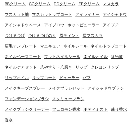
BBクリーム
CCクリーム
DDクリーム
EEクリーム
マスカラ
マスカラ下地
マスカラトップコート
アイライナー
アイシャドウ
アイシャドウベース
アイブロウ
ホットビューラー
アイプチ
つけまつげ
つけまつげのり
眉ティント
眉マスカラ
眉毛テンプレート
マニキュア
ネイルシール
ネイルトップコート
ネイルベースコート
フットネイルシール
ネイルオイル
除光液
ネイルケアセット
爪やすり・爪磨き
リップ
クレヨンリップ
リップオイル
リップコート
ビューラー
パフ
メイクキープスプレー
メイクブラシセット
アイシャドウブラシ
ファンデーションブラシ
スクリューブラシ
メイクブラシクリーナー
フェロモン香水
ボディミスト
練り香水
香水