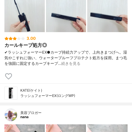
3.00
カールキープ処方◎
✔︎ラッシュフォーマーEX●カーブ持続力アップで、上向きまつげへ。湿
気やこすれに強い、ウォータープルーフプロテクト処方を採用。まつ毛
を強固に固定するカーブキープ…
続きを見る
KATE(ケイト)
ラッシュフォーマーEX(ロングWP)
美容ブロガー
nana