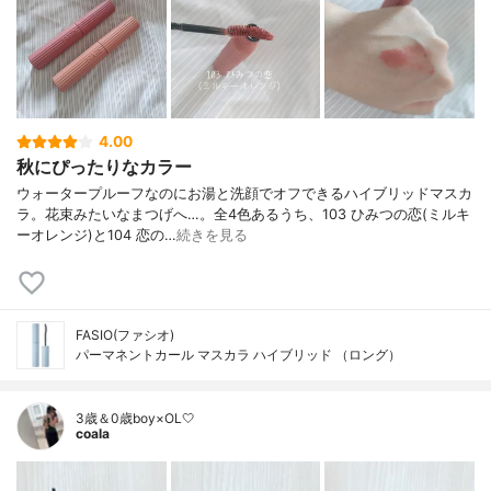
4.00
秋にぴったりなカラー
ウォータープルーフなのにお湯と洗顔でオフできるハイブリッドマスカ
ラ。花束みたいなまつげへ…。全4色あるうち、103 ひみつの恋(ミルキ
ーオレンジ)と104 恋の…
続きを見る
FASIO(ファシオ)
パーマネントカール マスカラ ハイブリッド （ロング）
3歳＆0歳boy×OL🤍
coala