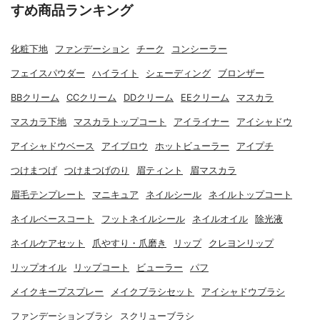
すめ商品ランキング
化粧下地
ファンデーション
チーク
コンシーラー
フェイスパウダー
ハイライト
シェーディング
ブロンザー
BBクリーム
CCクリーム
DDクリーム
EEクリーム
マスカラ
マスカラ下地
マスカラトップコート
アイライナー
アイシャドウ
アイシャドウベース
アイブロウ
ホットビューラー
アイプチ
つけまつげ
つけまつげのり
眉ティント
眉マスカラ
眉毛テンプレート
マニキュア
ネイルシール
ネイルトップコート
ネイルベースコート
フットネイルシール
ネイルオイル
除光液
ネイルケアセット
爪やすり・爪磨き
リップ
クレヨンリップ
リップオイル
リップコート
ビューラー
パフ
メイクキープスプレー
メイクブラシセット
アイシャドウブラシ
ファンデーションブラシ
スクリューブラシ