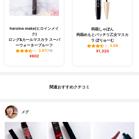
heroine make(ヒロインメイ
蒟蒻しゃぼん
ク)
蒟蒻めもとパッチリ乙女マスカ
ロング&カールマスカラ スーパ
ラ ぼりゅーむ
ーウォータープルーフ
3.68
3.97
(79)
¥1,320
¥802
関連おすすめクチコミ
メグ