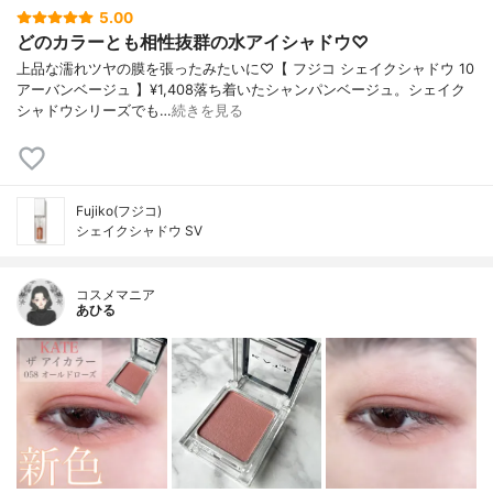
5.00
どのカラーとも相性抜群の水アイシャドウ♡
上品な濡れツヤの膜を張ったみたいに♡【 フジコ シェイクシャドウ 10
アーバンベージュ 】¥1,408落ち着いたシャンパンベージュ。シェイク
シャドウシリーズでも…
続きを見る
Fujiko(フジコ)
シェイクシャドウ SV
コスメマニア
あひる