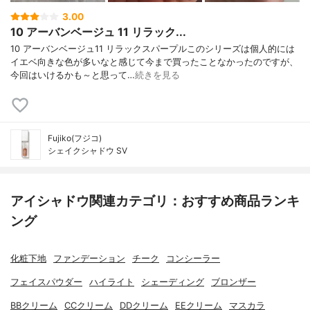
3.00
10 アーバンベージュ 11 リラック...
10 アーバンベージュ11 リラックスパープルこのシリーズは個人的には
イエベ向きな色が多いなと感じて今まで買ったことなかったのですが、
今回はいけるかも～と思って…
続きを見る
Fujiko(フジコ)
シェイクシャドウ SV
アイシャドウ関連カテゴリ：おすすめ商品ランキ
ング
化粧下地
ファンデーション
チーク
コンシーラー
フェイスパウダー
ハイライト
シェーディング
ブロンザー
BBクリーム
CCクリーム
DDクリーム
EEクリーム
マスカラ