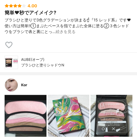
4.00
簡単❤️秒でアイメイク?
ブラシひと塗りで3色グラデーションが決まる☝️『15 レッド系』です❤️
使い方は簡単‼️①まぶたベースを指でまぶた全体に塗る②３色シャド
ウをブラシで表と裏にとっ…
続きを見る
AUBE(オーブ)
ブラシひと塗りシャドウN
Kor