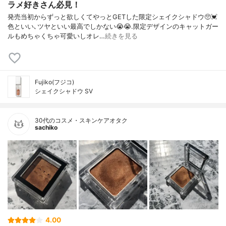
ラメ好きさん必見！
発売当初からずっと欲しくてやっとGETした限定シェイクシャドウ🥺💓
色といい､ツヤといい最高でしかない😭😭.限定デザインのキャットガー
ルもめちゃくちゃ可愛いしオレ…
続きを見る
Fujiko(フジコ)
シェイクシャドウ SV
30代のコスメ・スキンケアオタク
sachiko
4.00