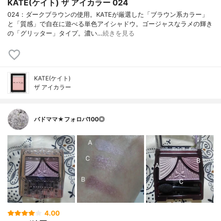
KATE(ケイト) ザ アイカラー 024
024：ダークブラウンの使用。KATEが厳選した「ブラウン系カラー」
と「質感」で自在に遊べる単色アイシャドウ。ゴージャスなラメの輝き
の「グリッター」タイプ。濃い…
続きを見る
KATE(ケイト)
ザ アイカラー
バドママ★フォロバ100◎
4.00