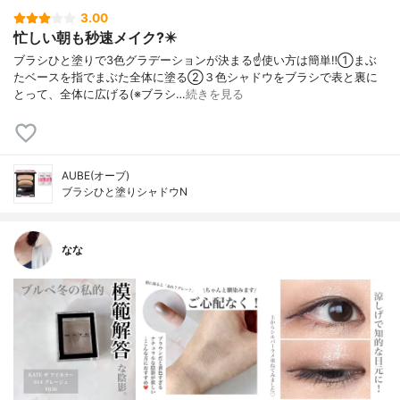
3.00
忙しい朝も秒速メイク?️✴️
ブラシひと塗りで3色グラデーションが決まる☝️使い方は簡単‼️①まぶ
たベースを指でまぶた全体に塗る②３色シャドウをブラシで表と裏に
とって、全体に広げる(※ブラシ…
続きを見る
AUBE(オーブ)
ブラシひと塗りシャドウN
なな