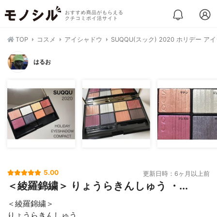
おすすめ商品がもらえる
クチコミポイ活サイト
TOP
コスメ
アイシャドウ
SUQQU(スック) 2020 ホリデー 
はるお
5.00
更新日時：6ヶ月以上前
＜綾羅錦繍＞ りょうらきんしゅう ・...
＜綾羅錦繍＞
りょうらきんしゅう