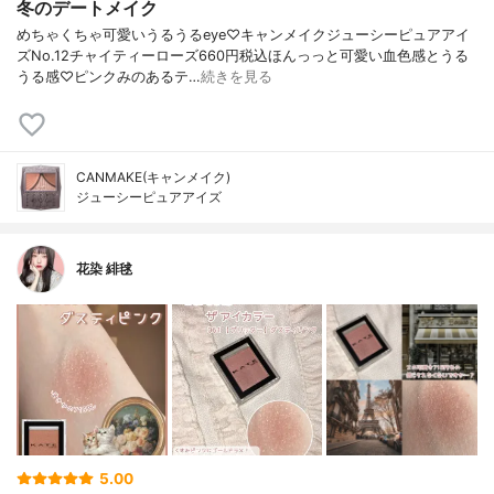
冬のデートメイク
めちゃくちゃ可愛いうるうるeye♡キャンメイクジューシーピュアアイ
ズNo.12チャイティーローズ660円税込ほんっっと可愛い血色感とうる
うる感♡ピンクみのあるテ…
続きを見る
CANMAKE(キャンメイク)
ジューシーピュアアイズ
花染 緋毬
5.00