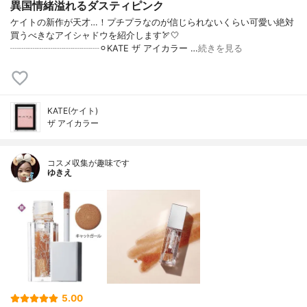
異国情緒溢れるダスティピンク
ケイトの新作が天才…！プチプラなのが信じられないくらい可愛い絶対
買うべきなアイシャドウを紹介します🏹🤍
┈┈┈┈┈┈┈┈┈┈⚪︎KATE ザ アイカラー …
続きを見る
KATE(ケイト)
ザ アイカラー
コスメ収集が趣味です
ゆきえ
5.00