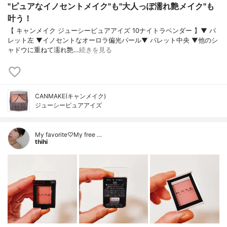
"ピュアなイノセントメイク"も"大人っぽ濡れ艶メイク"も
叶う！
【 キャンメイク ジューシーピュアアイズ 10ナイトラベンダー 】▼ パ
レット左 ▼イノセントなオーロラ偏光パール▼ パレット中央 ▼他のシ
ャドウに重ねて濡れ艶…
続きを見る
CANMAKE(キャンメイク)
ジューシーピュアアイズ
My favorite♡My free …
thihi