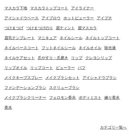
マスカラ下地
マスカラトップコート
アイライナー
アイシャドウベース
アイブロウ
ホットビューラー
アイプチ
つけまつげ
つけまつげのり
眉ティント
眉マスカラ
眉毛テンプレート
マニキュア
ネイルシール
ネイルトップコート
ネイルベースコート
フットネイルシール
ネイルオイル
除光液
ネイルケアセット
爪やすり・爪磨き
リップ
クレヨンリップ
リップオイル
リップコート
ビューラー
パフ
メイクキープスプレー
メイクブラシセット
アイシャドウブラシ
ファンデーションブラシ
スクリューブラシ
メイクブラシクリーナー
フェロモン香水
ボディミスト
練り香水
香水
カテゴリ一覧へ