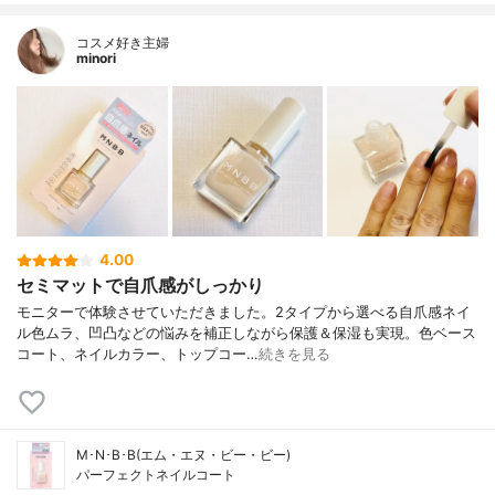
コスメ好き主婦
minori
4.00
セミマットで自爪感がしっかり
モニターで体験させていただきました。2タイプから選べる自爪感ネイ
ル色ムラ、凹凸などの悩みを補正しながら保護＆保湿も実現。色ベース
コート、ネイルカラー、トップコー…
続きを見る
M･N･B･B(エム・エヌ・ビー・ビー)
パーフェクトネイルコート