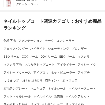
グロッシーコート
ネイルトップコート関連カテゴリ：おすすめ商品
ランキング
化粧下地
ファンデーション
チーク
コンシーラー
フェイスパウダー
ハイライト
シェーディング
ブロンザー
BBクリーム
CCクリーム
DDクリーム
EEクリーム
マスカラ
マスカラ下地
マスカラトップコート
アイライナー
アイシャドウ
アイシャドウベース
アイブロウ
ホットビューラー
アイプチ
つけまつげ
つけまつげのり
眉ティント
眉マスカラ
眉毛テンプレート
マニキュア
ネイルシール
ネイルベースコート
フットネイルシール
ネイルオイル
除光液
ネイルケアセット
爪やすり・爪磨き
リップ
クレヨンリップ
リップオイル