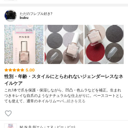
ただのフレブル好き?
bubu
5.00
性別・年齢・スタイルにとらわれないジェンダーレスなネ
イルケア
これ1本で爪を保護・保湿しながら、凹凸・色ムラなどを補正。生まれ
つきキレイな自爪のようなナチュラルな仕上がりに。ベースコートとし
ても使えて、通常のネイルリムーバ…
続きを見る
M･N･B･B(エム・エヌ・ビー・ビー)