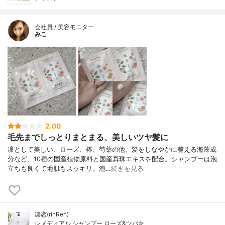
会社員 / 美容モニター
みこ
2.00
毛先までしっとりまとまる、美しいツヤ髪に
凜として美しい、ローズ、椿、芍薬の他、髪をしなやかに整える海藻成
分など、10種の国産植物原料と国産真珠エキスを配合。シャンプーは泡
立ちも良くて地肌もスッキリ。泡…
続きを見る
凛恋(rinRen)
レメディアル シャンプー ローズ&ツバキ