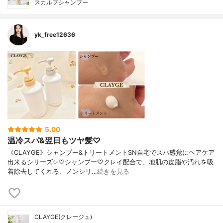
スカルプシャンプー
yk_free12636
5.00
温冷スパ&翌日もツヤ髪♡
《CLAYGE》シャンプー&トリートメントSN自宅でスパ感覚にヘアケア
出来るシリーズ✨♡シャンプー♡クレイ配合で、地肌の皮脂や汚れを吸
着除去してくれる、ノンシリ…
続きを見る
CLAYGE(クレージュ)