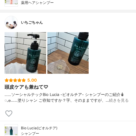
薬用ヘアシャンプー
いちごちゃん
5.00
頭皮ケアも兼ねて♡
……⁡⁡⁡ソーシャルテックBio Lucia -ビオルチア- シャンプー⁡のご紹介🧴‎
◌𓈒𓐍⁡……⁡⁡⁡⁡塗りシャン ご存知ですか？⁡⁡⁡⁡字、そのままですが、…
続きを見る
Bio Lucia(ビオルチア)
シャンプー