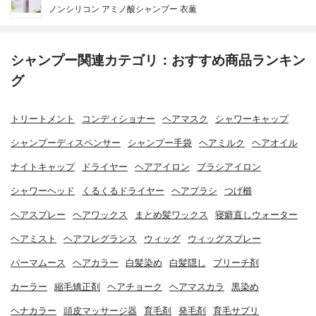
ノンシリコン アミノ酸シャンプー 衣薫
シャンプー関連カテゴリ：おすすめ商品ランキン
グ
トリートメント
コンディショナー
ヘアマスク
シャワーキャップ
シャンプーディスペンサー
シャンプー手袋
ヘアミルク
ヘアオイル
ナイトキャップ
ドライヤー
ヘアアイロン
ブラシアイロン
シャワーヘッド
くるくるドライヤー
ヘアブラシ
つげ櫛
ヘアスプレー
ヘアワックス
まとめ髪ワックス
寝癖直しウォーター
ヘアミスト
ヘアフレグランス
ウィッグ
ウィッグスプレー
パーマムース
ヘアカラー
白髪染め
白髪隠し
ブリーチ剤
カーラー
縮毛矯正剤
ヘアチョーク
ヘアマスカラ
黒染め
ヘナカラー
頭皮マッサージ器
育毛剤
発毛剤
育毛サプリ