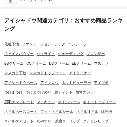
アイシャドウ関連カテゴリ：おすすめ商品ランキ
ング
化粧下地
ファンデーション
チーク
コンシーラー
フェイスパウダー
ハイライト
シェーディング
ブロンザー
BBクリーム
CCクリーム
DDクリーム
EEクリーム
マスカラ
マスカラ下地
マスカラトップコート
アイライナー
アイシャドウベース
アイブロウ
ホットビューラー
アイプチ
つけまつげ
つけまつげのり
眉ティント
眉マスカラ
眉毛テンプレート
マニキュア
ネイルシール
ネイルトップコート
ネイルベースコート
フットネイルシール
ネイルオイル
除光液
ネイルケアセット
爪やすり・爪磨き
リップ
クレヨンリップ