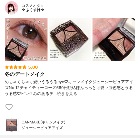
コスメオタク
☆ふくすけ☆
5.00
冬のデートメイク
めちゃくちゃ可愛いうるうるeye♡キャンメイクジューシーピュアアイ
ズNo.12チャイティーローズ660円税込ほんっっと可愛い血色感とうる
うる感♡ピンクみのあるテ…
続きを見る
CANMAKE(キャンメイク)
ジューシーピュアアイズ