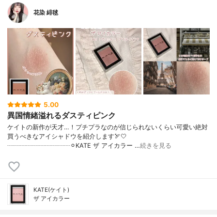
花染 緋毬
5.00
異国情緒溢れるダスティピンク
ケイトの新作が天才…！プチプラなのが信じられないくらい可愛い絶対
買うべきなアイシャドウを紹介します🏹🤍
┈┈┈┈┈┈┈┈┈┈⚪︎KATE ザ アイカラー …
続きを見る
KATE(ケイト)
ザ アイカラー