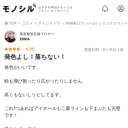
おすすめ商品がもらえる
クチコミポイ活サイト
TOP
コスメ
アイシャドウ
RIMMEL(リンメル) ショコラスウィ
美容整形主婦ブロガー
ERIKA
4.00
更新日時：6ヶ月以上前
発色よし！落ちない！
発色がいいです。
粉も飛び散ったり広がったりしません。
高くもないしリピしてます。
これ1つあればアイホールも二重ラインも下まぶたも完璧
です！