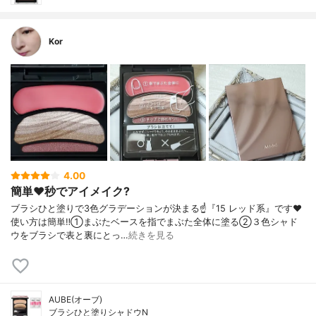
Kor
4.00
簡単❤️秒でアイメイク?
ブラシひと塗りで3色グラデーションが決まる☝️『15 レッド系』です❤️
使い方は簡単‼️①まぶたベースを指でまぶた全体に塗る②３色シャド
ウをブラシで表と裏にとっ…
続きを見る
AUBE(オーブ)
ブラシひと塗りシャドウN