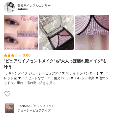
美容系インフルエンサー
satomi
3.00
"ピュアなイノセントメイク"も"大人っぽ濡れ艶メイク"も
叶う！
【 キャンメイク ジューシーピュアアイズ 10ナイトラベンダー 】▼ パ
レット左 ▼イノセントなオーロラ偏光パール▼ パレット中央 ▼他のシ
ャドウに重ねて濡れ艶…
続きを見る
CANMAKE(キャンメイク)
ジューシーピュアアイズ