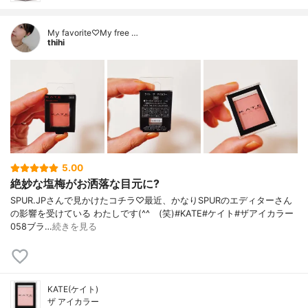
My favorite♡My free …
thihi
5.00
絶妙な塩梅がお洒落な目元に?
SPUR.JPさんで見かけたコチラ♡最近、かなりSPURのエディターさん
の影響を受けている わたしです(^^ゞ(笑)#KATE#ケイト#ザアイカラー
058ブラ…
続きを見る
KATE(ケイト)
ザ アイカラー