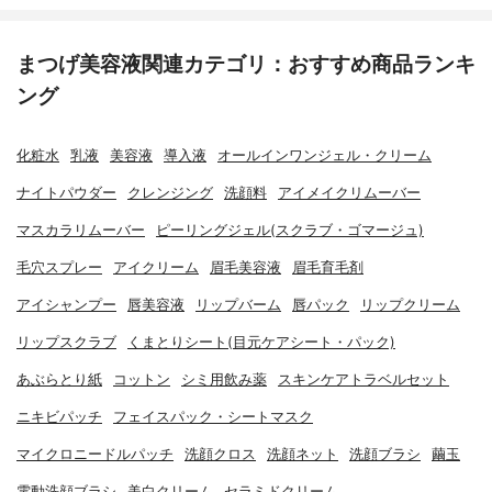
まつげ美容液関連カテゴリ：おすすめ商品ランキ
ング
化粧水
乳液
美容液
導入液
オールインワンジェル・クリーム
ナイトパウダー
クレンジング
洗顔料
アイメイクリムーバー
マスカラリムーバー
ピーリングジェル(スクラブ・ゴマージュ)
毛穴スプレー
アイクリーム
眉毛美容液
眉毛育毛剤
アイシャンプー
唇美容液
リップバーム
唇パック
リップクリーム
リップスクラブ
くまとりシート(目元ケアシート・パック)
あぶらとり紙
コットン
シミ用飲み薬
スキンケアトラベルセット
ニキビパッチ
フェイスパック・シートマスク
マイクロニードルパッチ
洗顔クロス
洗顔ネット
洗顔ブラシ
繭玉
電動洗顔ブラシ
美白クリーム
セラミドクリーム