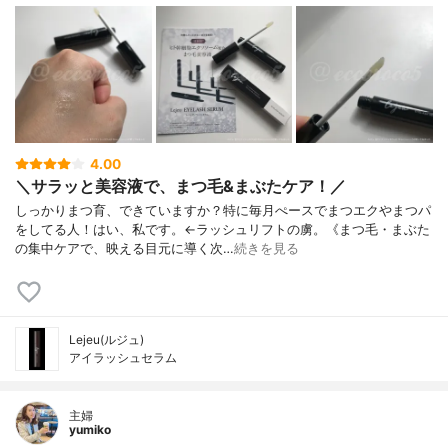
4.00
＼サラッと美容液で、まつ毛&まぶたケア！／
しっかりまつ育、できていますか？特に毎月ぺースでまつエクやまつパ
をしてる人！はい、私です。←ラッシュリフトの虜。《まつ毛・まぶた
の集中ケアで、映える目元に導く次…
続きを見る
Lejeu(ルジュ)
アイラッシュセラム
主婦
yumiko