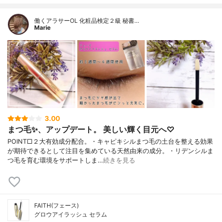
働くアラサーOL 化粧品検定２級 秘書…
Marie
3.00
まつ毛✨、アップデート。 美しい輝く目元へ♡
POINT□２大有効成分配合。・キャピキシルまつ毛の土台を整える効果
が期待できるとして注目を集めている天然由来の成分。・リデンシルま
つ毛を育む環境をサポートしま…
続きを見る
FAITH(フェース)
グロウアイラッシュ セラム