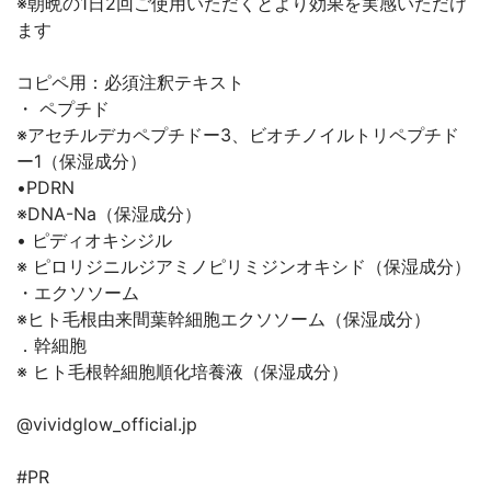
※朝晩の1日2回ご使用いただくとより効果を実感いただけ
ます
コピペ用：必須注釈テキスト
・ ペプチド
※アセチルデカペプチドー3、ビオチノイルトリペプチド
ー1（保湿成分）
•PDRN
※DNA-Na（保湿成分）
• ピディオキシジル
※ ピロリジニルジアミノピリミジンオキシド（保湿成分）
・エクソソーム
※ヒト毛根由来間葉幹細胞エクソソーム（保湿成分）
．幹細胞
※ ヒト毛根幹細胞順化培養液（保湿成分）
@vividglow_official.jp
#PR