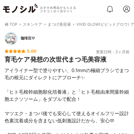
おすすめ商品がもらえる
クチコミポイ活サイト
TOP
スキンケア
まつげ美容液
VIVID GLOW(ビビッドグロウ
珈琲豆♡
5.00
更新日時：2ヶ月前
育毛ケア発想の次世代まつ毛美容液
アイライナー型で塗りやすい、0.1mmの極細ブラシでまつ
毛の根元にダイレクトにアプローチ✨
「ヒト毛根幹細胞順化培養液」と「ヒト毛根由来間葉幹細
胞エクソソーム」をダブルで配合！
マツエク・まつパ後でも安心して使えるオイルフリー設計
色素沈着成分を含まない低刺激設計だから、安心🫶