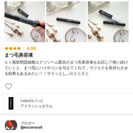
4.00
まつ毛美容液
ヒト脂肪間質細胞エクソソーム配合のまつ毛美容液をお試し🤍使い続け
ていくと、まつ毛にハリやコシを与えてくれて，マツエクを長持ちさせ
る効果もあるみたい！！サラッとし…
続きを見る
Lejeu(ルジュ)
アイラッシュセラム
ブロガー
@eccoroco5