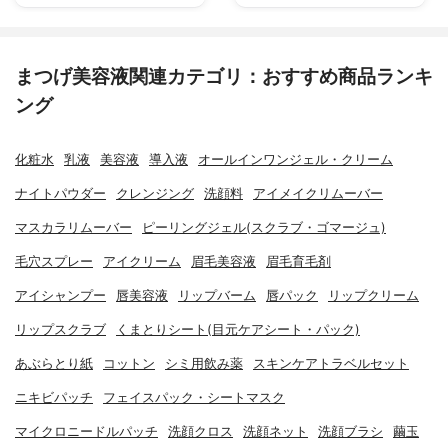
まつげ美容液関連カテゴリ：おすすめ商品ランキ
ング
化粧水
乳液
美容液
導入液
オールインワンジェル・クリーム
ナイトパウダー
クレンジング
洗顔料
アイメイクリムーバー
マスカラリムーバー
ピーリングジェル(スクラブ・ゴマージュ)
毛穴スプレー
アイクリーム
眉毛美容液
眉毛育毛剤
アイシャンプー
唇美容液
リップバーム
唇パック
リップクリーム
リップスクラブ
くまとりシート(目元ケアシート・パック)
あぶらとり紙
コットン
シミ用飲み薬
スキンケアトラベルセット
ニキビパッチ
フェイスパック・シートマスク
マイクロニードルパッチ
洗顔クロス
洗顔ネット
洗顔ブラシ
繭玉