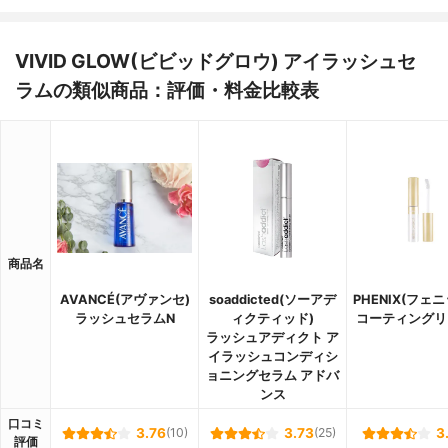
VIVID GLOW(ビビッドグロウ) アイラッシュセ
ラムの類似商品：評価・料金比較表
商品名
AVANCÉ(アヴァンセ)
soaddicted(ソーアデ
PHENIX(フェ
ラッシュセラムN
ィクティッド)
コーティングリ
ラッシュアディクト ア
イラッシュコンディシ
ョニングセラム アドバ
ンス
口コミ
3.76
(10)
3.73
(25)
3
評価