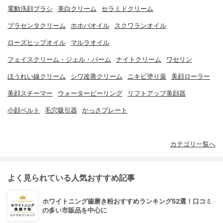
電動洗顔ブラシ
美白クリーム
セラミドクリーム
プラセンタクリーム
ホホバオイル
スクワランオイル
ローズヒップオイル
マルラオイル
フェイスクリーム・ジェル・バーム
ナイトクリーム
ワセリン
ほうれい線クリーム
シワ改善クリーム
ニキビ塗り薬
美顔ローラー
美顔スチーマー
ウォーターピーリング
リフトアップ美顔器
小顔ベルト
毛穴吸引器
かっさプレート
カテゴリ一覧へ
よく見られている人気おすすめ記事
ホワイトニング歯磨き粉おすすめランキング52選！口コミ
の多い市販品を中心に