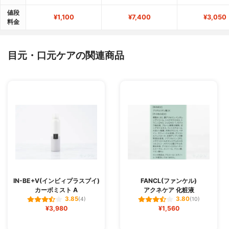
値段
¥1,100
¥7,400
¥3,050
料金
目元・口元ケアの関連商品
IN-BE+V(インビィプラスブイ)
FANCL(ファンケル)
カーボミスト A
アクネケア 化粧液
3.85
3.80
(4)
(10)
¥3,980
¥1,560