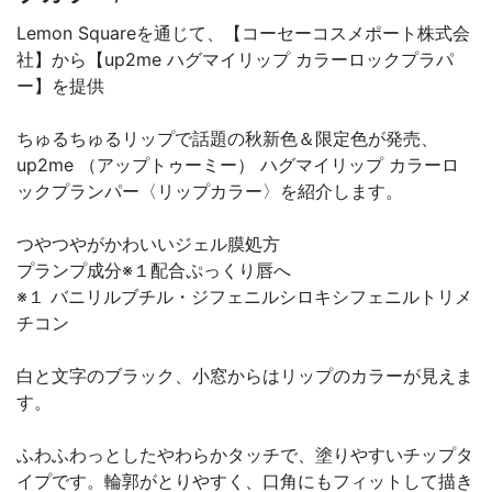
Lemon Squareを通じて、【コーセーコスメポート株式会
社】から【up2me ハグマイリップ カラーロックプラパ
ー】を提供
ちゅるちゅるリップで話題の秋新色＆限定色が発売、
up2me （アップトゥーミー） ハグマイリップ カラーロ
ックプランパー〈リップカラー〉を紹介します。
つやつやがかわいいジェル膜処方
プランプ成分※１配合ぷっくり唇へ
※１ バニリルブチル・ジフェニルシロキシフェニルトリメ
チコン
白と文字のブラック、小窓からはリップのカラーが見えま
す。
ふわふわっとしたやわらかタッチで、塗りやすいチップタ
イプです。輪郭がとりやすく、口角にもフィットして描き