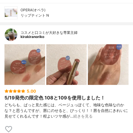
OPERA(オペラ)
リップティント N
コスメと口コミが大好きな専業主婦
kirakiranoriko
5.00
5/19発売の限定色 108と109を使用しました！
どちらも、ぱっと見た感じは、ベージュっぽくて、地味な色味なのか
な？と思うんですが、唇にのせると、びっくり！！唇を自然にきれいに
見せてくれるんです！程よいツヤ感が…
続きを見る