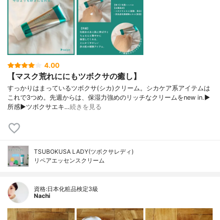
4.00
【マスク荒れににもツボクサの癒し】
すっかりはまっているツボクサ(シカ)クリーム。シカケア系アイテムは
これで3つめ。先週からは、保湿力強めのリッチなクリームをnew in.▶︎
所感▶︎ツボクサエキ…
続きを見る
TSUBOKUSA LADY(ツボクサレディ)
リペアエッセンスクリーム
資格:日本化粧品検定3級
Nachi