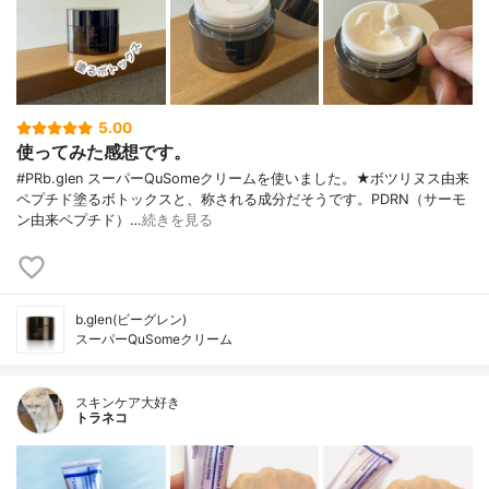
5.00
使ってみた感想です。
#PRb.glen スーパーQuSomeクリームを使いました。★ボツリヌス由来
ペプチド塗るボトックスと、称される成分だそうです。PDRN（サーモ
ン由来ペプチド）…
続きを見る
b.glen(ビーグレン)
スーパーQuSomeクリーム
スキンケア大好き
トラネコ