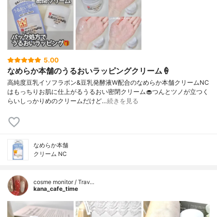
5.00
なめらか本舗のうるおいラッピングクリーム🍦
高純度豆乳イソフラボン&豆乳発酵液W配合のなめらか本舗クリームNC
はもっちりお肌に仕上がるうるおい密閉クリーム🧁つんとツノが立つく
らいしっかりめのクリームだけど…
続きを見る
なめらか本舗
クリーム NC
cosme monitor / Trav…
kana_cafe_time