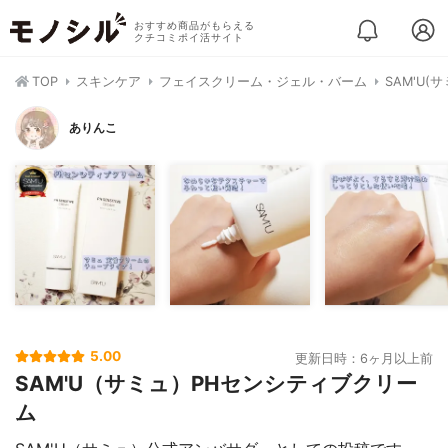
おすすめ商品がもらえる
クチコミポイ活サイト
TOP
スキンケア
フェイスクリーム・ジェル・バーム
SAM'U(
ありんこ
5.00
更新日時：6ヶ月以上前
SAM'U（サミュ）PHセンシティブクリー
ム