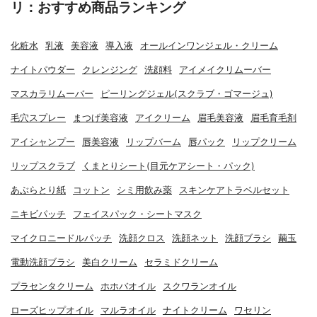
リ：おすすめ商品ランキング
化粧水
乳液
美容液
導入液
オールインワンジェル・クリーム
ナイトパウダー
クレンジング
洗顔料
アイメイクリムーバー
マスカラリムーバー
ピーリングジェル(スクラブ・ゴマージュ)
毛穴スプレー
まつげ美容液
アイクリーム
眉毛美容液
眉毛育毛剤
アイシャンプー
唇美容液
リップバーム
唇パック
リップクリーム
リップスクラブ
くまとりシート(目元ケアシート・パック)
あぶらとり紙
コットン
シミ用飲み薬
スキンケアトラベルセット
ニキビパッチ
フェイスパック・シートマスク
マイクロニードルパッチ
洗顔クロス
洗顔ネット
洗顔ブラシ
繭玉
電動洗顔ブラシ
美白クリーム
セラミドクリーム
プラセンタクリーム
ホホバオイル
スクワランオイル
ローズヒップオイル
マルラオイル
ナイトクリーム
ワセリン