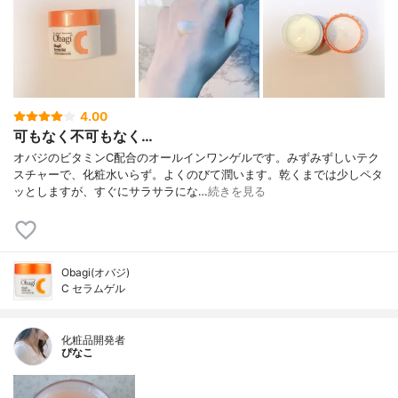
4.00
可もなく不可もなく…
オバジのビタミンC配合のオールインワンゲルです。みずみずしいテク
スチャーで、化粧水いらず。よくのびて潤います。乾くまでは少しペタ
ッとしますが、すぐにサラサラにな…
続きを見る
Obagi(オバジ)
C セラムゲル
化粧品開発者
ぴなこ