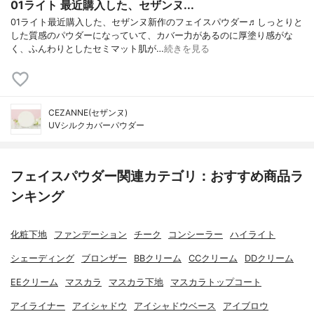
01ライト 最近購入した、セザンヌ...
01ライト最近購入した、セザンヌ新作のフェイスパウダー♬しっとりと
した質感のパウダーになっていて、カバー力があるのに厚塗り感がな
く、ふんわりとしたセミマット肌が…
続きを見る
CEZANNE(セザンヌ)
UVシルクカバーパウダー
フェイスパウダー関連カテゴリ：おすすめ商品ラ
ンキング
化粧下地
ファンデーション
チーク
コンシーラー
ハイライト
シェーディング
ブロンザー
BBクリーム
CCクリーム
DDクリーム
EEクリーム
マスカラ
マスカラ下地
マスカラトップコート
アイライナー
アイシャドウ
アイシャドウベース
アイブロウ