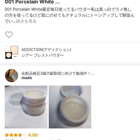
001 Porcelain White ...
001 Porcelain White最近毎日使ってるパウダー私は真っ白でラメ無し
の方を使ってるけど肌にのせてもナチュラルにトーンアップして馴染ん
でい…
続きを見る
ADDICTION(アディクション)
シアー プレストパウダー
化粧品検定3級(1級取得に向けて勉強中！…
mado
4.00