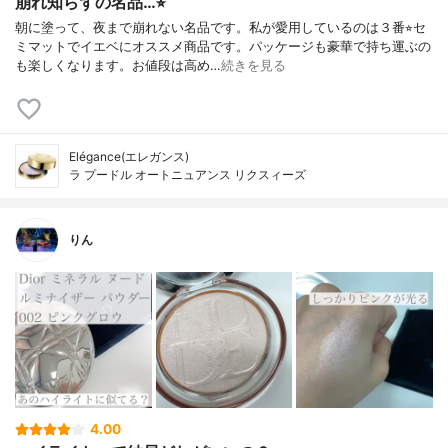
崩れ知らずの名品…⭐︎
朝に塗って、夜まで崩れない名品です。私が愛用しているのは３番⭐︎セ
ミマットでイエベにオススメ商品です。パッケージも豪華で持ち運ぶの
も楽しくなります。お値段は高め…
続きを見る
Elégance(エレガンス)
ラ プードル オートニュアンス リクスィーズ
りん
4.00