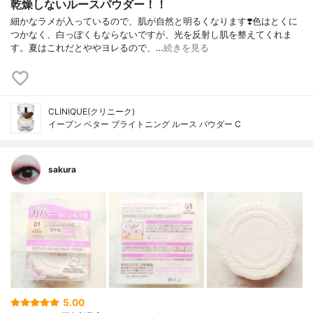
乾燥しないルースパウダー！！
細かなラメが入っているので、肌が自然と明るくなります❣️色はとくに
つかなく、白っぽくもならないですが、光を反射し肌を整えてくれま
す。夏はこれだとややヨレるので、…
続きを見る
CLINIQUE(クリニーク)
イーブン ベター ブライトニング ルース パウダー C
sakura
5.00