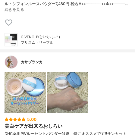
ル・シフォンルースパウダー7,480円 税込✼••┈┈┈┈••✼••┈┈┈…
続きを見る
GIVENCHY(ジバンシイ)
プリズム・リーブル
カサブランカ
5.00
美白ケアが出来るおしろい
DHC薬用PWルーセントパウダーは夏、特にオススメです‼️サンカット