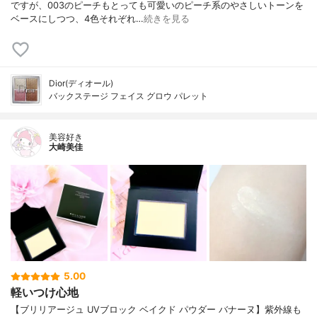
ですが、003のピーチもとっても可愛いのピーチ系のやさしいトーンを
ベースにしつつ、4色それぞれ…
続きを見る
Dior(ディオール)
バックステージ フェイス グロウ パレット
美容好き
大崎美佳
5.00
軽いつけ心地
【ブリリアージュ UVブロック ベイクド パウダー バナーヌ】紫外線も