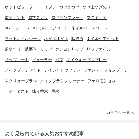
ホットビューラー
アイプチ
つけまつげ
つけまつげのり
眉ティント
眉マスカラ
眉毛テンプレート
マニキュア
ネイルシール
ネイルトップコート
ネイルベースコート
フットネイルシール
ネイルオイル
除光液
ネイルケアセット
爪やすり・爪磨き
リップ
クレヨンリップ
リップオイル
リップコート
ビューラー
パフ
メイクキープスプレー
メイクブラシセット
アイシャドウブラシ
ファンデーションブラシ
スクリューブラシ
メイクブラシクリーナー
フェロモン香水
ボディミスト
練り香水
香水
カテゴリ一覧へ
よく見られている人気おすすめ記事