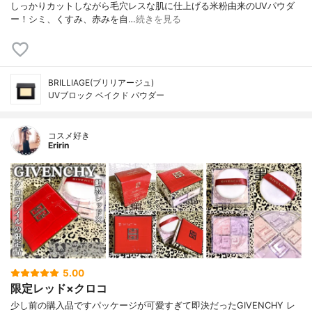
しっかりカットしながら毛穴レスな肌に仕上げる米粉由来のUVパウダ
ー！シミ、くすみ、赤みを自…
続きを見る
BRILLIAGE(ブリリアージュ)
UVブロック ベイクド パウダー
コスメ好き
Eririn
5.00
限定レッド×クロコ
少し前の購入品ですパッケージが可愛すぎて即決だったGIVENCHY レ