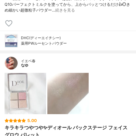
Q10パーフェクトミルクを塗ってから、上からパッとつけるだけ👍️💮き
め細かい超微粒子パウダー…
続きを見る
DHC(ディーエイチシー)
薬用PWルーセントパウダー
イエベ春
なゆ
5.00
キラキラつやつや✨ディオール バックステージ フェイス
グロウ パレット