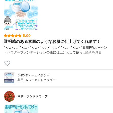
5.00
透明感のある素肌のようなお肌に仕上げてくれます！
ﾟ･｡.｡･｡.｡･ﾟ･｡.｡･ﾟ･｡.｡･ﾟ･｡.｡･ﾟ･｡.｡･ﾟﾟ･｡.｡･ﾟ･｡.｡･ﾟ薬用PWルーセン
トパウダーファンデーションの後に仕上げとして使っ…
続きを見る
DHC(ディーエイチシー)
薬用PWルーセントパウダー
ネザーランドドワーフ