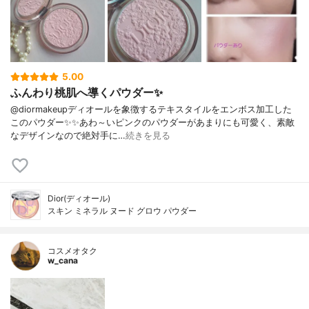
5.00
ふんわり桃肌へ導くパウダー✨
@diormakeupディオールを象徴するテキスタイルをエンボス加工した
このパウダー✨✨あわ～いピンクのパウダーがあまりにも可愛く、素敵
なデザインなので絶対手に…
続きを見る
Dior(ディオール)
スキン ミネラル ヌード グロウ パウダー
コスメオタク
w_cana