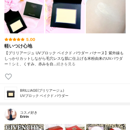
5.00
軽いつけ心地
【ブリリアージュ UVブロック ベイクド パウダー バナーヌ】紫外線も
しっかりカットしながら毛穴レスな肌に仕上げる米粉由来のUVパウダ
ー！シミ、くすみ、赤みを自…
続きを見る
BRILLIAGE(ブリリアージュ)
UVブロック ベイクド パウダー
コスメ好き
Eririn