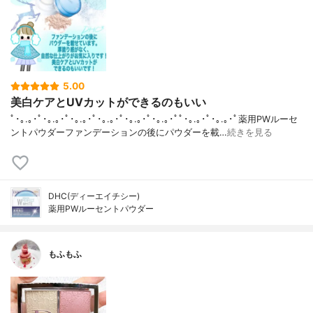
5.00
美白ケアとUVカットができるのもいい
ﾟ･｡.｡･ﾟ･｡.｡･ﾟ･｡.｡･ﾟ･｡.｡･ﾟ･｡.｡･ﾟ･｡.｡･ﾟﾟ･｡.｡･ﾟ･｡.｡･ﾟ薬用PWルーセ
ントパウダーファンデーションの後にパウダーを載…
続きを見る
DHC(ディーエイチシー)
薬用PWルーセントパウダー
もふもふ