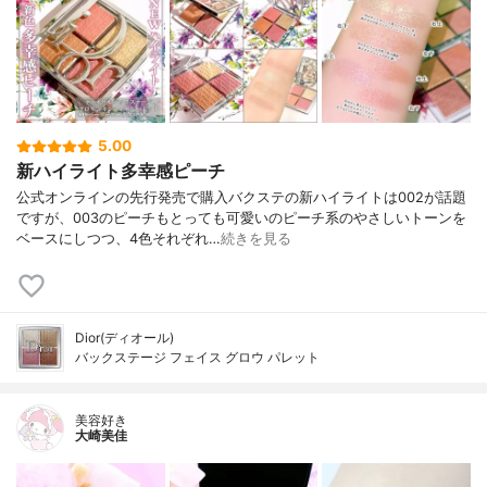
5.00
新ハイライト多幸感ピーチ
公式オンラインの先行発売で購入バクステの新ハイライトは002が話題
ですが、003のピーチもとっても可愛いのピーチ系のやさしいトーンを
ベースにしつつ、4色それぞれ…
続きを見る
Dior(ディオール)
バックステージ フェイス グロウ パレット
美容好き
大崎美佳