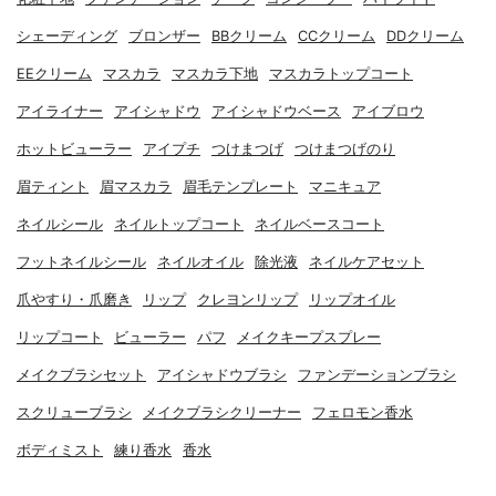
シェーディング
ブロンザー
BBクリーム
CCクリーム
DDクリーム
EEクリーム
マスカラ
マスカラ下地
マスカラトップコート
アイライナー
アイシャドウ
アイシャドウベース
アイブロウ
ホットビューラー
アイプチ
つけまつげ
つけまつげのり
眉ティント
眉マスカラ
眉毛テンプレート
マニキュア
ネイルシール
ネイルトップコート
ネイルベースコート
フットネイルシール
ネイルオイル
除光液
ネイルケアセット
爪やすり・爪磨き
リップ
クレヨンリップ
リップオイル
リップコート
ビューラー
パフ
メイクキープスプレー
メイクブラシセット
アイシャドウブラシ
ファンデーションブラシ
スクリューブラシ
メイクブラシクリーナー
フェロモン香水
ボディミスト
練り香水
香水