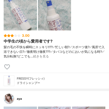
3.00
中学生の頃から愛用者です?
髪の毛の不快を瞬時にスッキリ‼️??✅忙しい朝?✅スポーツ後?✅風邪で入
浴できない日?✅徹夜明け徹夜???✅タバコなどのにおいが気になる時?✅
気分転換?どこでも…
続きを見る
FRESSY(フレッシィ)
ドライシャンプー
aya