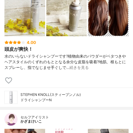
4.00
頭皮が爽快！
水のいらないドライシャンプーです?植物由来のパウダーがベタつきや
ヘアスタイルのくずれのもととなる余分な皮脂を吸着?地肌、根もとに
スプレーし、指でなじませ手ぐしで…
続きを見る
STEPHEN KNOLL(スティーブンノル)
ドライシャンプーN
セルフアイリスト
かざまけいこ