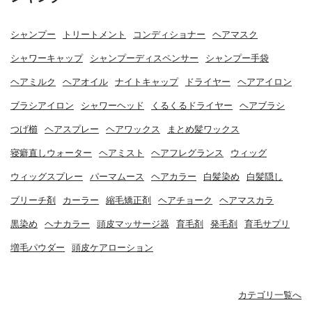
シャンプー
トリートメント
コンディショナー
ヘアマスク
シャワーキャップ
シャンプーディスペンサー
シャンプー手袋
ヘアミルク
ヘアオイル
ナイトキャップ
ドライヤー
ヘアアイロン
ブラシアイロン
シャワーヘッド
くるくるドライヤー
ヘアブラシ
つげ櫛
ヘアスプレー
ヘアワックス
まとめ髪ワックス
寝癖直しウォーター
ヘアミスト
ヘアフレグランス
ウィッグ
ウィッグスプレー
パーマムース
ヘアカラー
白髪染め
白髪隠し
ブリーチ剤
カーラー
縮毛矯正剤
ヘアチョーク
ヘアマスカラ
黒染め
ヘナカラー
頭皮マッサージ器
育毛剤
発毛剤
育毛サプリ
増毛パウダー
頭皮ケアローション
カテゴリ一覧へ