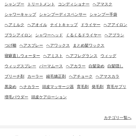
シャンプー
トリートメント
コンディショナー
ヘアマスク
シャワーキャップ
シャンプーディスペンサー
シャンプー手袋
ヘアミルク
ヘアオイル
ナイトキャップ
ドライヤー
ヘアアイロン
ブラシアイロン
シャワーヘッド
くるくるドライヤー
ヘアブラシ
つげ櫛
ヘアスプレー
ヘアワックス
まとめ髪ワックス
寝癖直しウォーター
ヘアミスト
ヘアフレグランス
ウィッグ
ウィッグスプレー
パーマムース
ヘアカラー
白髪染め
白髪隠し
ブリーチ剤
カーラー
縮毛矯正剤
ヘアチョーク
ヘアマスカラ
黒染め
ヘナカラー
頭皮マッサージ器
育毛剤
発毛剤
育毛サプリ
増毛パウダー
頭皮ケアローション
カテゴリ一覧へ