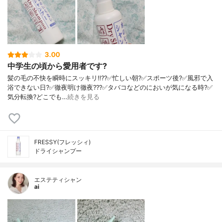
3.00
中学生の頃から愛用者です?
髪の毛の不快を瞬時にスッキリ‼️??✅忙しい朝?✅スポーツ後?✅風邪で入
浴できない日?✅徹夜明け徹夜???✅タバコなどのにおいが気になる時?✅
気分転換?どこでも…
続きを見る
FRESSY(フレッシィ)
ドライシャンプー
エステティシャン
ai