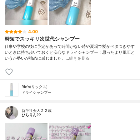
4.00
時短でスッキリ次世代シャンプー
仕事や学校の後に予定があって時間がない時や夏場で髪がペタつきやす
いときに持ち歩いておくと安心なドライシャンプー！ 思ったより風圧と
いうか勢いが強めに感じました。…
続きを見る
Ric's(リックス)
ドライシャンプー
新卒社会人２２歳
ひらりん??